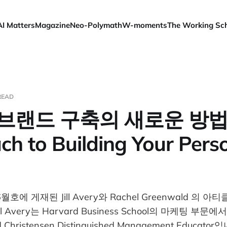
AI Matters
Magazine
Neo-Polymath
W-moments
The Working Sc
READ
브랜드 구축의 새로운 방법 
h to Building Your Pers
월호에 게재된 Jill Avery와 Rachel Greenwald 의 
l Avery는 Harvard Business School의 마케팅 부문
Christensen Distinguished Management Educator입