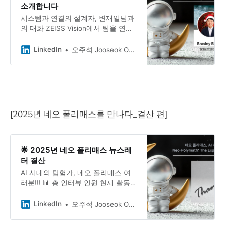
소개합니다
없이 사람들을 만나는 그의 이야기를
시스템과 연결의 설계자, 변재일님과
들어봅니다.
의 대화 ZEISS Vision에서 팀을 연결
하는 가교 역할을 하며, 퇴근 후엔 링
크드인 크리에이터이자 작가로 활동
LinkedIn
오주석 Jooseok Oh, DBA, Ph.D.
하는 Brasley Byun 변재일님. 실패를
빠르게 전환하며 자신만의 시스템을
만들어가는 그의 이야기를 들어봅니
다.
[2025년 네오 폴리매스를 만나다_결산 편]
🌟 2025년 네오 폴리매스 뉴스레
터 결산
AI 시대의 탐험가, 네오 폴리매스 여
러분!!! 📊 총 인터뷰 인원 현재 활동
중인 네오폴리매스: 11명 AI 시대를 살
아가는 융합형 인재들의 생생한 이야
LinkedIn
오주석 Jooseok Oh, DBA, Ph.D.
기 (댓글에 모든 에피소드를 공개하겠
습니다.) 역사 속 인물 가상 인터뷰: 3