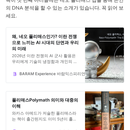
의 DNA 분석을 할 수 있는 소개가 있습니다. 꼭 읽어 보
세요.
왜, 네오 폴리매스인가? 이란 전쟁
으로 느끼는 AI 시대의 단면과 우리
의 미래
2026년 이란 전쟁의 AI 군사 활용은
우리에게 기술의 냉정함과 개인의 무
력감을 동시에 드러냈습니다. 불확실
한 시대, 나를 지키는 유일한 방법은
BARAM Experience 바람익스피리언스
Dr. Jooseok Oh
지식을 넘어 고유한 경험의 기둥을 세
우는 ‘네오 폴리매스(Neo-
Polymath)’가 되는 것입니다.
폴리매스Polymath 의미와 대중의
이해
와카스 아메드가 저술한 폴리매스라
는 책이 출간된지도 이미 5년이 흘렀
다. 이제 AI와 함께 폴리매스에 대한