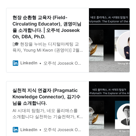
생이었던 그는 대학교 3학년, 생성형
AI를 처음 접한 순간 ”판을 바꾸는 도
구”라는 감각 하나로 달려왔습니다.
현장 순환형 교육자 (Field-
Circulating Educator), 권영미님
을 소개합니다. | 오주석 Jooseok
Oh, DBA, Ph.D.
[🎓 현장을 누비는 디지털마케팅 교
육자, Young Mi Kwon (권영미)] 2월
마지막 주말 네오폴리매스 인터뷰의
주인공을 소개합니다. ”억지로 몰두하
LinkedIn
오주석 Jooseok Oh, DBA, Ph.D.
지 않아요. 무의식적으로 계속 그 상
황을 떠올리게 되더라고요.” 아이보스
에서 교육을 기획하고, 네이버 검색광
고 강사로 활동하며, 기업 컨설팅까지
실천적 지식 연결자 (Pragmatic
오가는 Young Mi Kwon (권영미)님.
Knowledge Connector), 김기수
”한 가지 일에 막히면 다른 일로 흐름
님을 소개합니다.
을 바꿔요. 리프레시되어 돌아오면 다
AI 시대의 탐험가, 네오 폴리매스를
시 집중할 수 있어요.” 출근길, 친구와
소개합니다 실천하는 기술전략가, Ki
의 대화 중, 전혀 다른 맥락에서 아이
Soo Kim 님과의 대화 기술전략 업무
디어가 연결되는 순간들. ”새로운 것
를 담당하며 동시에 블로그와 링크드
의 어려움은 ‘익숙하지 않음’에서 와
LinkedIn
오주석 Jooseok Oh, DBA, Ph.D.
인을 통해 다양한 분야의 글을 쓰는
요. 충분히 보고 접하면 편해집니다.”