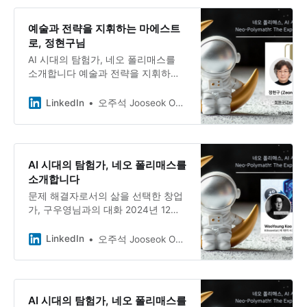
우‘를 창업한 정희정님. 복잡하고 까
다로운 헬스케어 콘텐츠를 만들며, 뉴
예술과 전략을 지휘하는 마에스트
스레터 ‘헬스클럽’을 운영하고, 다른
로, 정현구님
브랜드의 성장을 돕는 협업체를 리드
AI 시대의 탐험가, 네오 폴리매스를
하기도 합니다.
소개합니다 예술과 전략을 지휘하는
마에스트로, 정현구님과의 대화 오케
스트라 지휘자이자 작곡가, 그리고 기
LinkedIn
오주석 Jooseok Oh, DBA, Ph.D.
업 전략가. 본업, 주업, 부업이라는 독
자적인 프레임으로 일을 정의하고,
”우리는 모두 진행 중인 교향곡”이라
말하는 정현구 님.
AI 시대의 탐험가, 네오 폴리매스를
소개합니다
문제 해결자로서의 삶을 선택한 창업
가, 구우영님과의 대화 2024년 12월
비상계엄이라는 역사적 사건 이후, 자
신의 ‘나다움‘을 정의하고 AX 컨설팅
LinkedIn
오주석 Jooseok Oh, DBA, Ph.D.
회사 B:Essential 비에센셜
(B:Essential)을 창업한 WooYoung
Koo 구우영님. AI 비서 ‘지안’과 함께
하루를 시작하고, 바이브코딩으로 필
AI 시대의 탐험가, 네오 폴리매스를
요한 도구를 직접 만들며, 이해관계