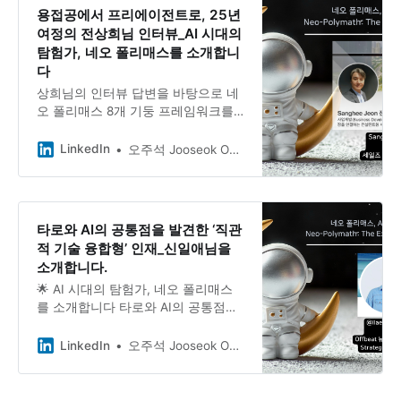
그는 자신의 다양한 커리어를 ”사람을
용접공에서 프리에이전트로, 25년
팔고, 회사를 팔고, 강의를 판다”는 일
여정의 전상희님 인터뷰_AI 시대의
관된 마케팅 관점으로 통합해왔습니
탐험가, 네오 폴리매스를 소개합니
다.
다
상희님의 인터뷰 답변을 바탕으로 네
오 폴리매스 8개 기둥 프레임워크를
활용한 심층 분석을 진행했습니다. 분
석 결과, 상희님은 ‘실무형 네트워크
LinkedIn
오주석 Jooseok Oh, DBA, Ph.D.
빌더(Pragmatic Network Builder)’ 아
키타입으로, 용접공에서 프리에이전
트로의 극적 변신을 통해 정체성 유연
성(100%)에서 최고 점수를 기록했습
타로와 AI의 공통점을 발견한 ‘직관
니다.
적 기술 융합형’ 인재_신일애님을
소개합니다.
🌟 AI 시대의 탐험가, 네오 폴리매스
를 소개합니다 타로와 AI의 공통점을
발견한 ‘직관적 기술 융합형’ 인재 안
녕하세요, 네오 폴리매스 커뮤니티 여
LinkedIn
오주석 Jooseok Oh, DBA, Ph.D.
러분! 오늘은 정말 특별한 분을 소개
해드리려고 합니다. 글쓰기와 AI 사고
실험부터 농사와 타로리딩까지, 전혀