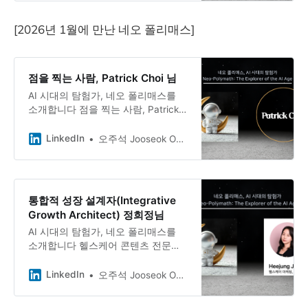
이에 AI를 독학으로 마스터하고, 현장
에서 실제로 쓰이는 프로그램을 개발
[2026년 1월에 만난 네오 폴리매스]
하는 박재민님.
점을 찍는 사람, Patrick Choi 님
AI 시대의 탐험가, 네오 폴리매스를
소개합니다 점을 찍는 사람, Patrick
Choi님과의 대화 회사에서는 총무, 주
말에는 공연 사진작가, 교회에서는 선
LinkedIn
오주석 Jooseok Oh, DBA, Ph.D.
생님, 주민자치위원회에서는 감사, 밴
드에서는 기타리스트. ”헤매는 것만큼
이 네 땅”이라는 말을 좋아하는
Patrick Choi님은 새벽 4시 40분에
통합적 성장 설계자(Integrative
일어나 자신만의 점들을 찍어가고 있
Growth Architect) 정희정님
습니다.
AI 시대의 탐험가, 네오 폴리매스를
소개합니다 헬스케어 콘텐츠 전문가
에서 1인기업 대표로, 정희정님과의
대화 20여 년간 헬스케어 마케팅 분
LinkedIn
오주석 Jooseok Oh, DBA, Ph.D.
야에서 에이전시와 인하우스를 넘나
들며 경력을 쌓고, 2년 전 ‘브랜드그로