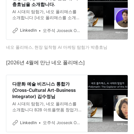
고 있습니다.
충효님을 소개합니다.
AI 시대의 탐험가, 네오 폴리매스를
소개합니다 [네오 폴리매스를 소개합
니다. 박충효님] 현장 밀착형 AI 마케
팅 탐험가 (Field-Driven AI Marketing
LinkedIn
오주석 Jooseok Oh, DBA, Ph.D.
Explorer) 21년 디지털 마케팅 경력 위
에 AI 응용 교육가, 바이브 코더, 문화
네오 폴리매스, 현장 밀착형 AI 마케팅 탐험가 박충효님
예술 기획자의 삶을 겹쳐온 Chung
Hyo Park 박충효님.
[2026년 4월에 만난 네오 폴리매스]
다문화 예술 비즈니스 통합가
(Cross-Cultural Art-Business
Integrator) 김수정님
AI 시대의 탐험가, 네오 폴리매스를
소개합니다 B2B 아트플랫폼 창업가
이자 다문화 감각의 융합형 크리에이
터, Soojeong KIM 김수정님과의 대화
LinkedIn
오주석 Jooseok Oh, DBA, Ph.D.
미술을 전공하고, 유학으로 프랑스와
영국을 경험하고, 화장품 글로벌 비즈