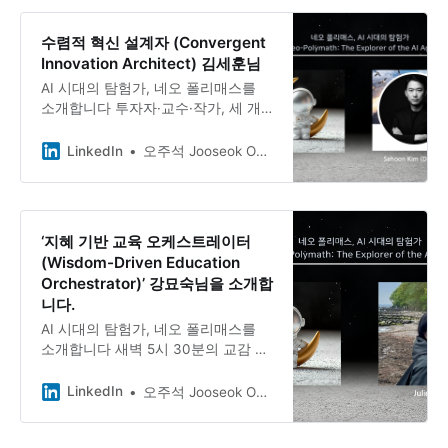
수렴적 혁신 설계자 (Convergent
Innovation Architect) 김세훈님
AI 시대의 탐험가, 네오 폴리매스를
소개합니다 투자자·교수·작가, 세 개
의 책상을 가진 사람, 김세훈님과의
대화 Sehoon Kim, DBA, PhD 김세훈
LinkedIn
오주석 Jooseok Oh, DBA, Ph.D.
님은 금융투자·교육·컨설팅을 동시에
운영하는 독립 법인 대표이자, 스위스
로잔 경영대학원 박사과정 지도교수
입니다. 22년간 몸담은 토요타를 떠나
‘지혜 기반 교육 오케스트레이터
독립의 길을 선택했고, 4년에 걸쳐 써
(Wisdom-Driven Education
온 『일론 머스크: X, 속도의 제국』
Orchestrator)’ 강묘숙님을 소개합
을 최근 출간했습니다.
니다.
AI 시대의 탐험가, 네오 폴리매스를
소개합니다 새벽 5시 30분의 교감 선
생님, 강묘숙님과의 대화 Julie Kang
강묘숙님은 경기도교육청 장학사를
LinkedIn
오주석 Jooseok Oh, DBA, Ph.D.
거쳐 3월부터 성남 초등학교 교감으
로 일하고 있습니다. 새벽 운동으로