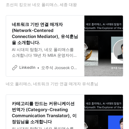
조선의 킹오브 네오 폴리매스, 세종 대왕
창제, 천문 관측, 음악 정비, 농서 편
찬, 의학 집대성까지. 단 한 사람의 군
주가 어떻게 이토록 넓은 영역을 통섭
할 수 있었을까요.
네트워크 기반 연결 매개자
(Network-Centered
Connection Mediator), 유석훈님
을 소개합니다.
AI 시대의 탐험가, 네오 폴리매스를
소개합니다 19년 차 MBA 운영자이자
5,127명의 유럽 MBA 동문 네트워크
허브, Kevin Seokhun Yu 유석훈님과
LinkedIn
오주석 Jooseok Oh, DBA, Ph.D.
의 대화 대한민국 3050 직장인들이
글로벌 경영 리더로 성장하는 여정 옆
네오 폴리매스, 네트워크 기반 연결 매개자 유석훈님
에서, Kevin Seokhun Yu 유석훈 님은
19년째 한 자리를 지키고 있습니다.
알토대/헬싱키경제대 MBA의 입학 홍
보부터 총동문회 운영, 그리고 졸업생
카테고리를 만드는 커뮤니케이션
들의 비즈니스와 커리어를 연결하는
번역가 (Category-Creating
일까지.
Communication Translator), 이
정임님을 소개합니다
AI 시대의 탐험가, 네오 폴리매스를