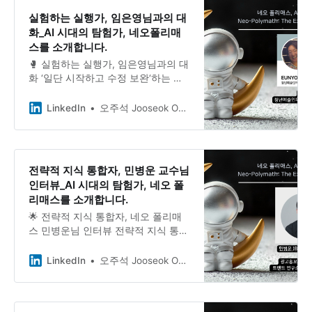
족합니다.
실험하는 실행가, 임은영님과의 대
화_AI 시대의 탐험가, 네오폴리매
스를 소개합니다.
🥊 실험하는 실행가, 임은영님과의 대
화 ‘일단 시작하고 수정 보완‘하는 우
리의 에너자이너 임은영님과 함께 나
눈 이야기 23세 창업부터 신문사 운
LinkedIn
오주석 Jooseok Oh, DBA, Ph.D.
영, 그리고 현재 청년예술인 지원까
지. 임은영님은 ‘일단 시작하고 수정
보완하는’ 방식으로 30년 가까이 다
양한 영역을 넘나들며 살아왔습니다.
전략적 지식 통합자, 민병운 교수님
인터뷰_AI 시대의 탐험가, 네오 폴
리매스를 소개합니다.
🌟 전략적 지식 통합자, 네오 폴리매
스 민병운님 인터뷰 전략적 지식 통
합, ”다양성도 전문성이다” - 20년차
마케터 교수 민병운님과 함께 나눈 이
LinkedIn
오주석 Jooseok Oh, DBA, Ph.D.
야기 📋 개요 삼성전자 인사팀에서 시
작해 두 번의 스타트업을 거쳐 현재
대학교수로 활동하고 있는 민병운님.