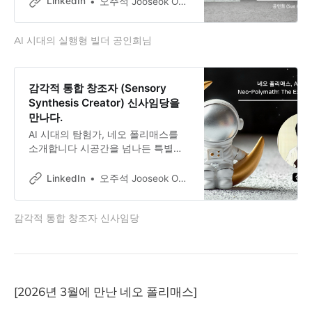
LinkedIn
오주석 Jooseok Oh, DBA, Ph.D.
AI 기획 본부를 이끌며, AI 전문 정보
플랫폼 ‘AI 매터스’와 GEO(생성형 검
AI 시대의 실행형 빌더 공인희님
색 최적화) 컨설팅 서비스를 동시에
운영하고 있습니다. 어릴 때부터 여러
가지를 동시에 벌이던 성향이 생성형
AI를 만나 비로소 완성의 기쁨을 맛보
감각적 통합 창조자 (Sensory
고 있는, 그야말로 AI 시대가 만들어
Synthesis Creator) 신사임당을
낸 네오 폴리매스입니다.
만나다.
AI 시대의 탐험가, 네오 폴리매스를
소개합니다 시공간을 넘나든 특별한
만남 조선의 르네상스 우먼, 신사임당
과의 가상 인터뷰 ”붓 한 자루로 세상
LinkedIn
오주석 Jooseok Oh, DBA, Ph.D.
을 담았고, 바늘 한 땀으로 마음을 수
놓았다” — 그림, 시, 자수, 글씨, 교육
감각적 통합 창조자 신사임당
까지. 오죽헌의 신사임당(申師任堂,
1504-1551)을 21세기 네오 폴리매스
의 관점에서 만나봅니다.
[2026년 3월에 만난 네오 폴리매스]