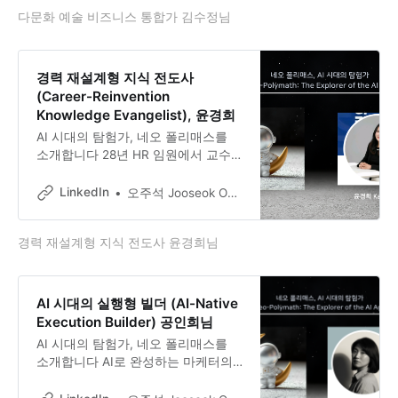
다문화 예술 비즈니스 통합가 김수정님
니스 현장을 누비고, 대학 강단에 서
고, 그리고 창업까지. 김수정님의 이
력은 선형적이지 않습니다.
경력 재설계형 지식 전도사
(Career-Reinvention
Knowledge Evangelist), 윤경희
AI 시대의 탐험가, 네오 폴리매스를
소개합니다 28년 HR 임원에서 교수·
작가·크리에이터로, 윤경희님과의 대
화 샤넬, 카길, AIG 등 글로벌 기업에
LinkedIn
오주석 Jooseok Oh, DBA, Ph.D.
서 28년간 HR 전문가로, 그중 16년을
임원으로 살아온 윤경희님. 50대에
경력 재설계형 지식 전도사 윤경희님
과감하게 대학으로 커리어를 전환한
뒤 지금은 숙명여자대학교 경력개발
처 특임교수이자 작가, 셀프 브랜딩
크리에이터로 활동하고 있습니다.
AI 시대의 실행형 빌더 (AI-Native
Execution Builder) 공인희님
AI 시대의 탐험가, 네오 폴리매스를
소개합니다 AI로 완성하는 마케터의
꿈, 공인희 님과의 대화 공인희 님은
통합 마케팅 커뮤니케이션 회사에서