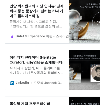
연암 박지원과의 가상 인터뷰: 경계
위의 통섭 문장가가 전하는 21세기
네오 폴리매스의 길
문장가이자 사상가, 그리고 현감.
『열하일기』 한 권으로 조선의 글쓰
기를 뒤흔든 연암 박지원(1737–1805)
선생을 네오 폴리매스의 관점에서 다
BARAM Experience 바람익스피리언스
Dr. Jooseok Oh
시 만났습니다. 이 인터뷰는 사료와
저술에 기반한 가상 인터뷰입니다.
헤리티지 큐레이터 (Heritage
Curator), 김동영님을 소개합니다.
AI 시대의 탐험가, 네오 폴리매스를
소개합니다 대우자동차의 헤리티지를
지키는 산업 연구·PR 담당자, 김동영
님과의 대화 김동영 님은 비영리 자동
LinkedIn
오주석 Jooseok Oh, DBA, Ph.D.
차 연구단체 ‘대우자동차보존연구
소’에서 산업 연구와 PR을 담당하고
있습니다. 국어국문학도로 전업 작가
를 꿈꿨던 그는, 대우자동차의 헤리티
몰입형 개척 프로토타이퍼