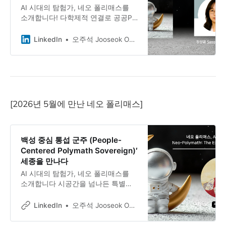
AI 시대의 탐험가, 네오 폴리매스를
소개합니다! 다학제적 연결로 공공PR
의 AI 전환을 그리는 탐험가, 정상윤
Sangyun Jung Ph.D.
LinkedIn
오주석 Jooseok Oh, DBA, Ph.D.
[2026년 5월에 만난 네오 폴리매스]
백성 중심 통섭 군주 (People-
Centered Polymath Sovereign)′
세종을 만나다
AI 시대의 탐험가, 네오 폴리매스를
소개합니다 시공간을 넘나든 특별한
만남 조선의 King of Polymath, 세종
대왕과의 가상 인터뷰 ”백성이 나라의
LinkedIn
오주석 Jooseok Oh, DBA, Ph.D.
근본이니, 근본이 튼튼해야 나라가 평
안하다(民惟邦本 本固邦寧)” — 한글