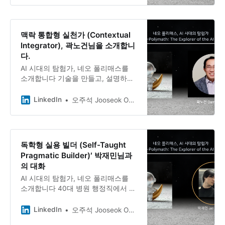
김기수님. 2013년 MBA를 시작으로
#네오폴리매스 #AI시대의탐험가 #권
야구를 통해 경영을 설명하는 책까지
영미
출간한 그의 이야기를 들어봅니다.
맥락 통합형 실천가 (Contextual
Integrator), 곽노건님을 소개합니
다.
AI 시대의 탐험가, 네오 폴리매스를
소개합니다 기술을 만들고, 설명하고,
연결하는 사람 - 곽노건 님과의 대화
IT 전문가이자 겸임교수, 그리고 성동
LinkedIn
오주석 Jooseok Oh, DBA, Ph.D.
구 민관협치 위원. 블록체인과 AI 기
술을 연구하면서 동시에 대학원 강단
에 서고, 아파트 입주자 대표회의에도
참여하는 곽노건님.
독학형 실용 빌더 (Self-Taught
Pragmatic Builder)′ 박재민님과
의 대화
AI 시대의 탐험가, 네오 폴리매스를
소개합니다 40대 병원 행정직에서 AI
개발자로, 박재민님과의 대화 2차 의
료기관에서 전기·기계설비 유지보수
LinkedIn
오주석 Jooseok Oh, DBA, Ph.D.
를 담당하는 행정직. 40대 후반의 나