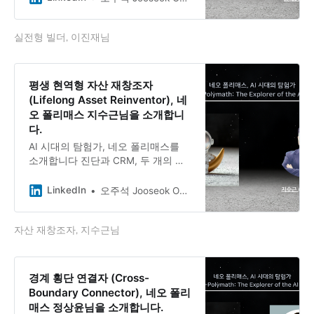
런던에서 프랑스 B2B SaaS 스타트업
Pigment의 프로덕트 디자이너로 일
실전형 빌더, 이진재님
하고 있는 Jinjae Lee 이진재님. 광고
기획자에서 시작해 하드웨어 인터랙
션 디자이너, 자동차 회사 연구원을
거쳐 지금에 이르기까지, 그는 직무는
평생 현역형 자산 재창조자
바뀌었어도 ”문제를 찾고 해결책을 만
(Lifelong Asset Reinventor), 네
드는 일”이라는 본질은 한 번도 놓지
오 폴리매스 지수근님을 소개합니
않았습니다.
다.
AI 시대의 탐험가, 네오 폴리매스를
소개합니다 진단과 CRM, 두 개의 사
업을 잇는 커리어 전환 전문가, 지수
근님과의 대화 25년간 전직지원(아웃
LinkedIn
오주석 Jooseok Oh, DBA, Ph.D.
플레이스먼트) 분야에서 사람들의 ‘제
2의 인생‘을 도왔던 지수근 님은 지금
자산 재창조자, 지수근님
적성·경력 진단 사업 ‘프레디저‘와
CRM 사업 ‘친필’을 함께 운영하고 있
습니다. 11년간 키운 법인을 매각한
뒤, 더 큰 기회를 보며 두 사업의 연결
경계 횡단 연결자 (Cross-
을 모색하는 그의 이야기를 들어봤습
Boundary Connector), 네오 폴리
니다.
매스 정상윤님을 소개합니다.