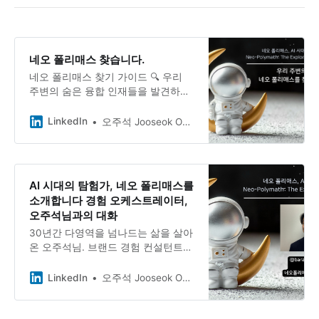
다른 영역들을 자연스럽게 넘나들며
자신만의 독창적인 길을 개척해나가
는 신일애님을 만나보았습니다.
네오 폴리매스 찾습니다.
네오 폴리매스 찾기 가이드 🔍 우리
주변의 숨은 융합 인재들을 발견하는
5가지 질문 잠깐, 네오 폴리매스가 뭐
였지? 레오나르도 다빈치 같은 르네
LinkedIn
오주석 Jooseok Oh, DBA, Ph.D.
상스 천재들을 현대 버전으로 업그레
이드한 사람들이에요. 한두 분야를 깊
이 알면서도 이를 창의적으로 융합해
서 새로운 가치를 만들어내는 사람들
AI 시대의 탐험가, 네오 폴리매스를
말이에요.
소개합니다 경험 오케스트레이터,
오주석님과의 대화
30년간 다영역을 넘나드는 삶을 살아
온 오주석님. 브랜드 경험 컨설턴트이
자 저술가, 강연자, 뉴스레터 발행인
이며 동시에 수영을 사랑하는 일상의
LinkedIn
오주석 Jooseok Oh, DBA, Ph.D.
철학자입니다.