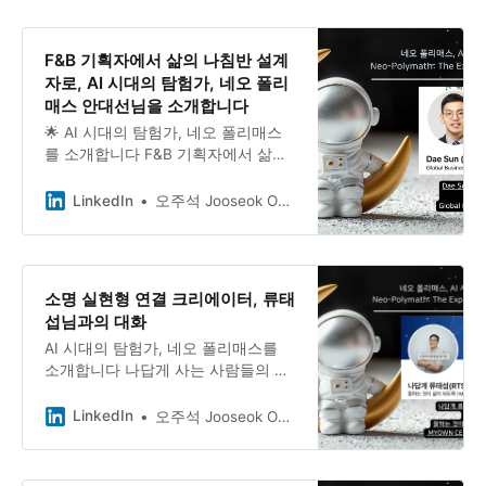
있는 Juny Lee (이중대) 대표님. 15년
전 소셜미디어 혁명을 목격하고 그 변
화를 비즈니스에 적용했던 그가, 이번
F&B 기획자에서 삶의 나침반 설계
에는 AI라는 더 큰 파도 앞에 섰습니
자로, AI 시대의 탐험가, 네오 폴리
다.
매스 안대선님을 소개합니다
🌟 AI 시대의 탐험가, 네오 폴리매스
를 소개합니다 F&B 기획자에서 삶의
나침반 설계자로, 안대선님과의 대화
회사에서 기획업무를 하며 매일 아침
LinkedIn
오주석 Jooseok Oh, DBA, Ph.D.
링크드인에 F&B 시장의 변화를 기록
하고, 매주 뉴스레터를 발행하는 안대
선님. 아이보스 칼럼 연재, 큐레터 외
부 필진으로서 <F&B 기획자의 관찰
소명 실현형 연결 크리에이터, 류태
일지> 연재, 대학 특강, 공모전 멘토
섭님과의 대화
링까지.
AI 시대의 탐험가, 네오 폴리매스를
소개합니다 나답게 사는 사람들의 점
과 선을 잇는 크리에이터, 류태섭님과
의 대화 스타트업 대표이자 강사, 컨
LinkedIn
오주석 Jooseok Oh, DBA, Ph.D.
설턴트, 언론사 편집자, AI 연구자, 커
뮤니티 기획자, 작가, 뉴스레터 발행
인. 류태섭님의 명함은 한 장으로 부