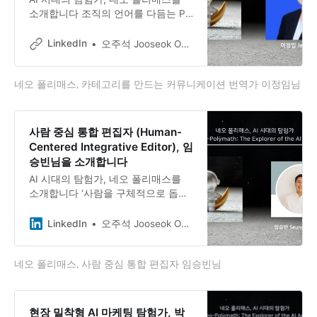
소개합니다 조직의 언어를 다듬는 PR
파트너, Jeongim Lee 이정임 님과의
대화 20년 넘게 PR과 브랜드 커뮤니
LinkedIn
오주석 Jooseok Oh, DBA, Ph.D.
케이션 현장을 지켜온 Jeongim Lee
이정임 님은 지금 ‘오늘랩(onel.lab)‘이
네오 폴리매스, 카테고리를 만드는 커뮤니케이션 번역가 이정임님
라는 1인 PR·브랜드 커뮤니케이션 회
사를 운영하며 스타트업과 작은 회사
들의 ‘외부 홍보팀장(Fractional PR
Lead)’으로 일하고 있습니다.
사람 중심 통합 편집자 (Human-
Centered Integrative Editor), 임
승빈님을 소개합니다
AI 시대의 탐험가, 네오 폴리매스를
소개합니다 ‘사람을 구체적으로 돕는
책‘을 만드는 편집자, seung been im
임승빈님과의 대화 이지스퍼블리싱에
LinkedIn
오주석 Jooseok Oh, DBA, Ph.D.
서 8년째 책을 만들고 있는 임승빈님.
직장인의 일과 삶을 돕는 ‘된다! 시리
네오 폴리매스, 사람 중심 통합 편집자 임승빈님
즈’를 주력으로, 최근에는 《된다! 링
크드인 활용법》과 《된다! AI 상위
노출》의 책임 편집을 맡으며 AI 시대
의 출판 현장을 가장 가까이서 마주하
현장 밀착형 AI 마케팅 탐험가, 박