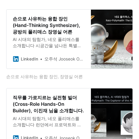
요한 모든 ‘근거 기반 의약 정보’를 책
임지는 전문가이자, ”상상하고 연결하
여 새로움을 창조하는 사람”이라는 한
손으로 사유하는 융합 장인
문장으로 자신을 정의하는 분입니다.
(Hand-Thinking Synthesizer),
공방의 폴리매스 장영실 어른
AI 시대의 탐험가, 네오 폴리매스를
소개합니다 시공간을 넘나든 특별한
만남 조선 최고의 발명 장인, 호민 장
영실 어른과의 가상 인터뷰 ”천한 출
LinkedIn
오주석 Jooseok Oh, DBA, Ph.D.
신이라도 백성의 삶을 이롭게 하면 그
것이 곧 학문이다” — 관노의 자식에
손으로 사유하는 융합 장인, 장영실 어른
서 종3품 대호군까지, 자격루·앙부일
구·측우기·갑인자에 이르기까지 조선
의 손과 머리를 한 몸에 품었던 장영
실 어른을 21세기 네오폴리매스의 관
직무를 가로지르는 실전형 빌더
점에서 만나봅니다. 인터뷰 Q1.
(Cross-Role Hands-On
Builder), 이진재 님을 소개합니다.
AI 시대의 탐험가, 네오 폴리매스를
소개합니다 런던에서 프로덕트와 사
이드 프로젝트를 동시에 굴리는,
Jinjae Lee 이진재님과의 대화 영국
LinkedIn
오주석 Jooseok Oh, DBA, Ph.D.