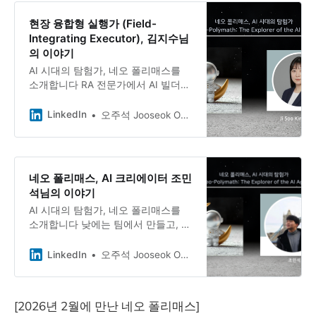
하루를 열고, 20여 개 직군이 모인 학
교를 이끌며, 퇴근 후에는 방송통신대
현장 융합형 실행가 (Field-
경영대학원 과제를 펼칩니다.
Integrating Executor), 김지수님
의 이야기
AI 시대의 탐험가, 네오 폴리매스를
소개합니다 RA 전문가에서 AI 빌더
로, 김지수님과의 대화 김지수님은 제
약바이오 업계에서 의약품·의료기기
LinkedIn
오주석 Jooseok Oh, DBA, Ph.D.
인허가(RA) 전문가로 일하며, AI 기반
업무 자동화를 직접 구현하는 실험가
입니다. 사내 AI 이노베이터 캠프에서
처음 코드로 결과물을 만들어낸 성취
네오 폴리매스, AI 크리에이터 조민
감 하나가 지금의 모든 것을 시작하게
석님의 이야기
했습니다.
AI 시대의 탐험가, 네오 폴리매스를
소개합니다 낮에는 팀에서 만들고, 밤
에는 내 걸 만드는 AI 크리에이터, 조
민석님과의 대화 조민석 님은 야나두
LinkedIn
오주석 Jooseok Oh, DBA, Ph.D.
AI 크리에이티브팀에서 생성형 AI 콘
텐츠를 기획·제작하는 마케터이자, 인
스타그램 채널 AI PISIK을 운영하는
[2026년 2월에 만난 네오 폴리매스]
크리에이터입니다. 바이오 전공 대학