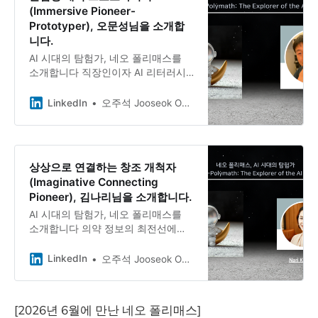
지를 지키는 일 속에서 자신이 진정으
(Immersive Pioneer-
로 좋아하는 자동차 산업과 자신을 매
Prototyper), 오문성님을 소개합
개해준 PR의 진가를 발견했습니다.
니다.
AI 시대의 탐험가, 네오 폴리매스를
소개합니다 직장인이자 AI 리터러시
작가, 그리고 창업가 — 오문성 님과
의 대화 평일엔 직장에 매인 야근러,
LinkedIn
오주석 Jooseok Oh, DBA, Ph.D.
주말엔 아이들과 ‘쓸데없는 일’을 함께
하는 아빠. 그러면서도 자투리 시간을
모아 글을 쓰고 회사를 세우는 사람.
상상으로 연결하는 창조 개척자
(Imaginative Connecting
Pioneer), 김나리님을 소개합니다.
AI 시대의 탐험가, 네오 폴리매스를
소개합니다 의약 정보의 최전선에서
상상과 연결로 새로움을 만들어내는,
김나리님과의 대화 SK케미칼 Life
LinkedIn
오주석 Jooseok Oh, DBA, Ph.D.
Science(제약사업부)에서 Medical
Information Excellence Team을 이
끄는 Nari Kim 김나리님. 의약품이 의
[2026년 6월에 만난 네오 폴리매스]
사·약사를 거쳐 환자에게 닿기까지 필