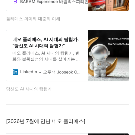
개념을 다시 풀어본다. 폴리매스는 전
BARAM Experience 바람익스피리언스
Dr. Jooseok Oh
통적 개념이지만 이 시대를 향해 질문
을 던지고 있다. 그리고 새로운 AI 시
폴리매스 의미와 대중의 이해
대에 걸맞는 네오 폴래매스을 요구하
고 있다. AI 혁명으로 세상은 완전한
질적 변혁이 이루어질 것이다. 인간
중심의 미래를 위해 새로운 리더, 네
네오 폴리매스, AI 시대의 탐험가,
오 폴리매스는 전통적인 천재형이 아
“당신도 AI 시대의 탐험가”
닌 앞으로 미래를 만들어 나갈 우리
네오 폴리매스, AI 시대의 탐험가, 변
자신이다.
화와 불확실성의 시대를 살아가는 다
재다능한 사람들을 위한 뉴스레터. 새
로운 시대적 도전과 융합을 탐험하는
LinkedIn
오주석 Jooseok Oh, DBA, Ph.D.
현대의 적응적 창의인. 철학, 예술,과
학, 기술을 가로지르며 새로운 가능성
당신도 AI 시대의 탐험가
과 의미를 탐험하는 여정. 확장하고
실험하는 모든 사람.
[2026년 7월에 만난 네오 폴리매스]