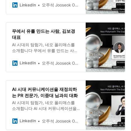
벌 FMCG·F&B 기업에서 마케팅부터
LinkedIn
오주석 Jooseok Oh, DBA, Ph.D.
동북아 총괄까지, 브랜드를 시장에 뿌
리내리고 성장시키는 일에 집중해온
도영수님. 현재는 싱가포르를 기반으
로 한국·일본·몽골 시장을 총괄하며,
무에서 유를 만드는 사람, 김보경
제2의 커리어를 준비 중인 그의 이야
대표
기를 들어봅니다.
AI 시대의 탐험가, 네오 폴리매스를
소개합니다 무에서 유를 만드는 사람,
김보경 대표님과의 대화 강의자이자
컨설턴트, 대행사 운영자, 콘텐츠 크
LinkedIn
오주석 Jooseok Oh, DBA, Ph.D.
리에이터, 그리고 영업자. ”요즘 제 직
업이 뭔지 잘 모르겠습니다”라고 담담
히 말하는 김보경 대표.
AI 시대 커뮤니케이션을 재정의하
는 PR 전문가, 이중대 님과의 대화
AI 시대의 탐험가, 네오 폴리매스를
소개합니다 AI 시대 커뮤니케이션을
재정의하는 PR 전문가, 이중대님과의
대화 20년 넘게 쌓아온 커뮤니케이션
LinkedIn
오주석 Jooseok Oh, DBA, Ph.D.
전문성을 AI 시대에 맞게 재정의하고