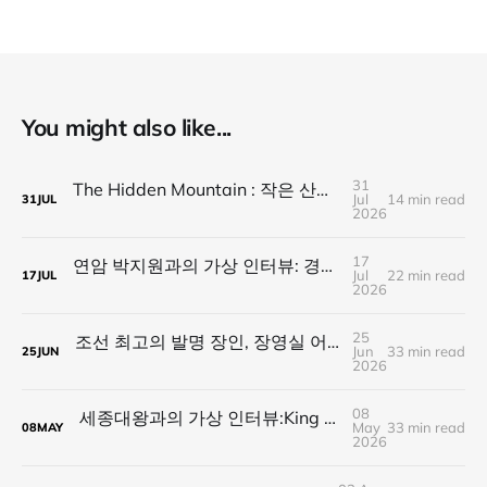
You might also like...
31
The Hidden Mountain : 작은 산이 큰 산을 가린다
Jul
14 min read
31
JUL
2026
17
연암 박지원과의 가상 인터뷰: 경계 위의 통섭 문장가가 전하는 21세기 네오 폴리매스의 길
Jul
22 min read
17
JUL
2026
25
조선 최고의 발명 장인, 장영실 어른과의 대화:21세기 네오 폴리매스에게 전하는 이야기
Jun
33 min read
25
JUN
2026
08
세종대왕과의 가상 인터뷰:King of Polymath가 전하는 21세기 네오 폴리매스의 길
May
33 min read
08
MAY
2026