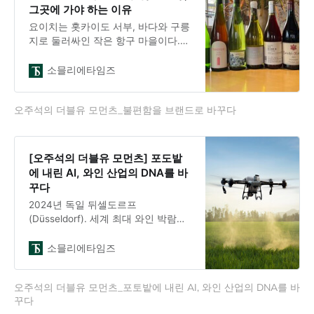
마스트로베라르디노
그곳에 가야 하는 이유
(Mastroberardino)였다. 그 이유는 이
요이치는 홋카이도 서부, 바다와 구릉
와인을 생산하는 이가 경영학자이자
지로 둘러싸인 작은 항구 마을이다.
문학가이기 때문이다.
인구 16,941명(2015년 1월 기준)으로
삿포로에서 기차를 두 번 갈아타야 하
소믈리에타임즈
고, 신치토세 공항에서는 차로 약 80
분이 걸린다. 결코 가깝지 않은 이 작
오주석의 더블유 모먼츠_불편함을 브랜드로 바꾸다
은 마을에 매년 수십만 명이 몰려든
다. 무엇 때문일까?나는 지난 가을 이
틀 연속 요이치를 방문했다. 그 과정
에서 브랜드 경험의 가장 중요한 교훈
[오주석의 더블유 모먼츠] 포도밭
을 발견했다.팬텀(Phantom) 와인의
에 내린 AI, 와인 산업의 DNA를 바
탄생지2020년 2월, 덴마크 코펜하겐
꾸다
레스토랑 노마가 와인 리스트에 올린
2024년 독일 뒤셀도르프
한 병이 세계를 놀라게 했다. 일본 홋
(Düsseldorf). 세계 최대 와인 박람회
카이도 요이
프로바인(ProWein)의 한 부스에서 전
례 없는 와인이 공개됐다. 몰도바
소믈리에타임즈
(Moldova)의 작은 와이너리가 선보인
‘세계 최초 AI 와인’이었다.이 와인은
오주석의 더블유 모먼츠_포토밭에 내린 AI, 와인 산업의 DNA를 바
처음부터 끝까지 인공지능의 도움을
꾸다
받아 탄생했다. 포도밭 관리 결정부터