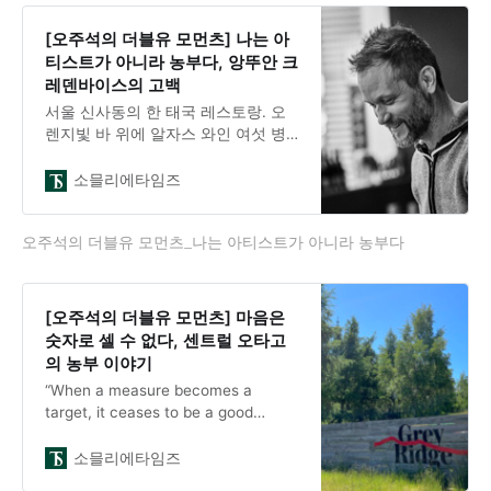
셀러 안은 조용하고 어둡다. 런던의
빠른 거리와 전혀 다른 시간이 흐른
[오주석의 더블유 모먼츠] 나는 아
다. 창문에는 오래된 문구가 남아 있
티스트가 아니라 농부다, 앙뚜안 크
다.“Wines from the Wood, In Dock
레덴바이스의 고백
Glasses”오크통에서 바로 따른 와
서울 신사동의 한 태국 레스토랑. 오
렌지빛 바 위에 알자스 와인 여섯 병
이 나란히 서 있다. 프랑스에서 가장
동쪽, 독일과의 경계에 자리한 알자
소믈리에타임즈
스. 그곳에서 13세대를 이끄는 와인메
이커가 서울을 찾았다. 도멘 마크 크
오주석의 더블유 모먼츠_나는 아티스트가 아니라 농부다
레덴바이스(Domaine Marc
Kreydenweiss)의 앙뚜안 크레덴바이
스(Antoine Kreydenweiss)다.와이너
10주년, 와인메이커를 서울에 초대하
[오주석의 더블유 모먼츠] 마음은
다와이너(WINER)는 프랑스 현지에서
숫자로 셀 수 없다, 센트럴 오타고
직접 생산자를 발굴해 한국에 소개하
의 농부 이야기
는 와인 수입사다. 한국소믈리에대회
“When a measure becomes a
2연패 우승자 이승훈 소믈리에와 이
target, it ceases to be a good
수정 소믈리에
measure”측정이 목표가 되면, 좋은
측정이 아니게 된다.굿하트의 법칙
소믈리에타임즈
(Goodhart’s Law)이라 불리는 이 문