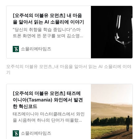
양조장에서의 발효 조절, 심지어 라벨
디자인까지 AI가 참여했다. 페테아스
카 네아그라(Feteasca Neagra) 품종
[오주석의 더블유 모먼츠] 내 마음
으로 만든 레드 와인과 페테아스카 알
을 알아서 읽는 AI 소믈리에 이야기
바(Feteasca Alba), 페테아스카 레갈
″당신의 취향을 학습 중입니다”스마
라(Feteasca Regala)
트폰 화면에 뜬 문구를 보며 김소영
(35)은 웃음이 나왔다. 지난 몇년간
수백 병의 와인을 마셨건만, 정작 내
소믈리에타임즈
취향이 뭔지 명확하게 말할 수 없었
다. ”드라이한 걸 좋아해요”라고 대답
오주석의 더블유 모먼츠_내 마음을 알아서 읽는 AI 소믈리에 이야
하면서도, 정작 드라이가 뭔지 확신이
기
서지 않았다.그날도 그랬다. 퇴근 후
들른 와인샵에서 30분을 헤맸다. 평
소 같으면 ”아무래도 프랑스 와인이
좋겠지” 하며 샤르도네 한 병을 집어
[오주석의 더블유 모먼츠] 태즈메
들었을 텐데, 이번엔 달랐다. 새로 다
이니아(Tasmania) 와인에서 발견
운받은 ‘와인 마인드WineMind’ 앱이
한 혁신코드
있었다.첫 번째 충격: 내가 몰랐던 나
태즈메이니아 마스터클래스에서 와인
_Day 3″뉴질랜
을 시음하며 하나의 단어가 떠올랐다.
청정이다. 뮤스톤(Mewstone)의 휴즈
앤 휴즈(Hughes & Hughes) 샤르도네
소믈리에타임즈
(Chardonnay) 2024는 밝고 투명했