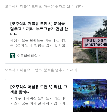
장은 영국의 경제학자 찰스 굿하트
오주석의 더블유 모먼츠_마음은 숫자로 셀 수 없다
(Charles Goodhart)의 1975년 논문에
서 출발해, 인류학자 메릴린 스트래선
(Marilyn Strathern)이 1997년에 지금
의 형태로 정리했다. 우리는 기준을
[오주석의 더블유 모먼츠] 분석을
세우고 달린다. 매출, 점수, 팔로워, 평
멈추고 느껴라, 부르고뉴가 건넨 한
점. 숫자는 방향을 알려주지만, 그 숫
마디
자에 집착하면 정작 중요한
세상의 모든 브랜드는 마음에 간직한
북극성이 있다. 방향을 잃거나, 지쳤
거나, 좌절해서 앞이 보이지 않을 때
올려다보는 아주 작은 불빛이다. 새해
소믈리에타임즈
가 밝으면 우리는 목표를 세운다. 더
높이, 더 멀리, 더 깊이. 벤치마킹할 대
오주석의 더블유 모먼츠_분석을 멈추고 느껴라
상을 찾고, 도달하고 싶은 정상을 그
린다. 와인 산업에서 그 북극성은 부
르고뉴(Bourgogne)다.2025년 3월,
샹파뉴(Champagne) 지방을 떠나 부
[오주석의 더블유 모먼츠] 혁신, 고
르고뉴의 심장부 본(Beaune)에 도착
객을 향하다
했다. 화창한 봄 햇살이 포도밭을 비
사막 위에 세워진 도박 도시 라스베이
추고 있었다. 다음 날 아침, 퓔리니 몽
거스의 꿈은 이제 전 세계 기업과 비
라셰(Puligny-Montrachet)
즈니스 리더가 모이는 컨벤션 도시로