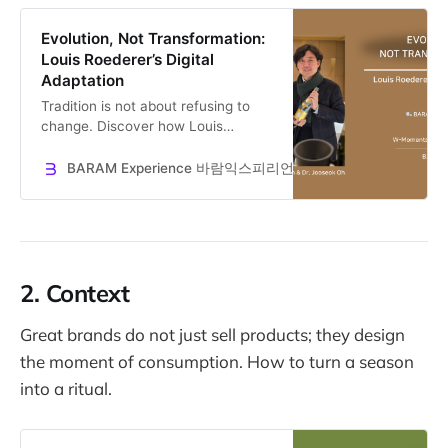
Evolution, Not Transformation:
Louis Roederer’s Digital
Adaptation
Tradition is not about refusing to
change. Discover how Louis
Roederer combines ancient
biodynamic farming with satellite
BARAM Experience 바람익스피리언스
Dr. Jooseok Oh
data to evolve amidst climate
change. A lesson in resilience over
efficiency.
2. Context
Great brands do not just sell products; they design
the moment of consumption. How to turn a season
into a ritual.