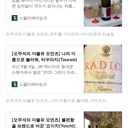
씹을 때마다 사각거리는 열무가 가득
상 미디어는 이미 화제가 된 브랜드를
한 김치말이 국수가 생각나는 여름이
뒤따라 소개하는 경우가 대부분이다
왔다. 평소 매운 것을 잘 먹지 못하는
필자는 김치말이 국수 앞에서 고민한
소믈리에타임즈
다. 하지만 열무를 먹기 위해서 매운
것을 받아들인다. 여름에는 땀을 흘려
오주석의 더블유 모먼츠_하지를 기다리며, 사이먼호프 리슬링
도 괜찮다.본격적인 여름을 알리는 하
지가 코 앞이다. 하지는 24절기 중 열
번째 절기로, 일 년 중 낮이 가장 길고
밤이 가장 짧은 날이다. 우리나라의
[오주석의 더블유 모먼츠] 나의 이
경우 하지의 낮은 14시간 35분까지
름으로 불러줘, 타우라지(Taurasi)
이른다. 단순히 천문학적 현상을 넘
지난 6월 4일, JW 메리어트 동대문
어, 하지는 우리 조상들에게 일 년 중
스퀘어에서 열린 ’2025 그란디 마르
가장 바쁜 시간의 시작을 알리는 신호
키(Grandi Marchi)′ 초청 시음회는 단
였다.단오 즈음 시작
순한 와인 이벤트를 넘어선 문화적 만
소믈리에타임즈
남이었다. 2004년 설립된 그란디 마
르키는 이탈리아 각 지역을 대표하는
오주석의 더블유 모먼츠_나의 이름으로 불러줘, 타우라지
18개 명문 와이너리들의 연합체로, 대
부분 가족 경영으로 오랜 역사를 자랑
하며 지역성과 품질을 대변하는 상징
적인 존재들이다. 이 자리에서 특별히
[오주석의 더블유 모먼츠] 불편함
한 와이너리에 마음이 끌렸다. 바로
을 브랜드로 바꾼 ‘요이치(Yoichi)’,