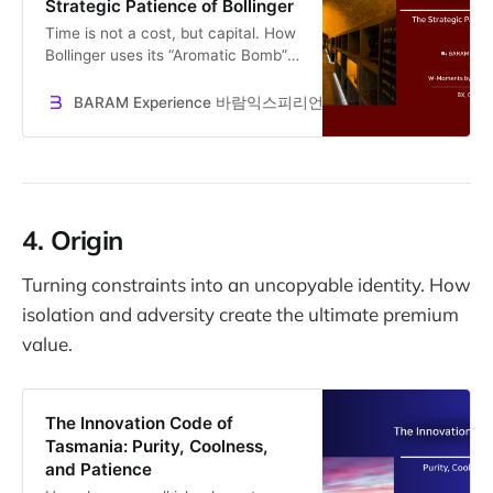
Strategic Patience of Bollinger
Time is not a cost, but capital. How
Bollinger uses its “Aromatic Bomb”
reserve wines and the R.D. strategy
to turn patience into premium
BARAM Experience 바람익스피리언스
Dr. Jooseok Oh
value. A lesson for CEOs.
4. Origin
Turning constraints into an uncopyable identity. How
isolation and adversity create the ultimate premium
value.
The Innovation Code of
Tasmania: Purity, Coolness,
and Patience