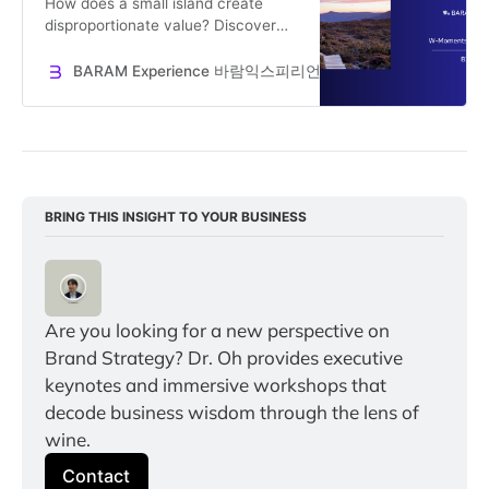
How does a small island create
disproportionate value? Discover
Tasmania’s innovation code: turning
Purity, Coolness, and Patience into
BARAM Experience 바람익스피리언스
Dr. Jooseok Oh
a global brand strategy.
BRING THIS INSIGHT TO YOUR BUSINESS
Are you looking for a new perspective on 
Brand Strategy? Dr. Oh provides executive 
keynotes and immersive workshops that 
decode business wisdom through the lens of 
wine.
Contact