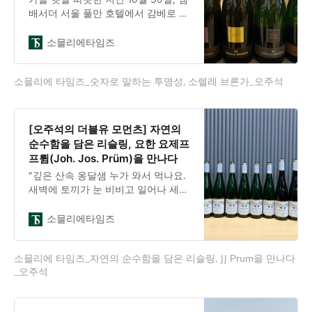
배서더 서울 풀만 호텔에서 감베로 로
쏘(Gambero Rosso) 행사가 열렸다.
1986년 창간되어 현재는 매거진, 가이
소믈리에타임즈
드북, TV 채널을 운영하는 이탈리아
식음료 미디어 그룹으로, 이름은 피노
소믈리에 타임즈_숫자로 말하는 투명성, 소렐레 브론가_오주석
키오 동화 속 ‘빨간 새우’ 여관에서 따
왔다. 올해로 39년째를 맞은 감베로
로쏘는 매년 4만 종의 와인을 평가하
는데, 그중 498개만 최고 등급인 트레
[오주석의 더블유 모먼츠] 자연의
비키에리(Tre Bicchieri)를 받는다. 1%
순수함을 담은 리슬링, 요한 요제프
도 안 되는 확률이다. 한국에서는 11회
프륌(Joh. Jos. Prüm)을 만나다
째 행사를 이어오고 있으며, 이날 52
″깊은 산속 옹달샘 누가 와서 먹나요.
개 와이너리가 모였고
새벽에 토끼가 눈 비비고 일어나 세수
하러 왔다가 물만 먹고 가지요.맑고
맑은 옹달샘 누가 와서 먹나요.달밤에
소믈리에타임즈
노루가 숨바꼭질 하다가 목마르면 달
려와 얼른 먹고 가지요“_옹달샘, 윤석
소믈리에 타임즈_자연의 순수함을 담은 리슬링, JJ Prum을 만나다
중 작사, 독일 민요 드룬텐 임 운털란
_오주석
트(Drunten im Unterland)동요가 떠
올랐다.다양한 리슬링을 만나봤지만
한동안 요한 요제프 프륌(Joh. Jos.