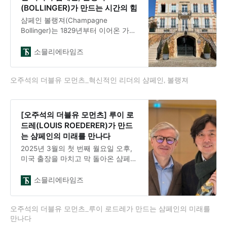
함을 잠시 잊고 싶은 이들에게 완벽한
(BOLLINGER)가 만드는 시간의 힘
도피처가 된다. 만약 파리 샤를드골
샴페인 볼랭져(Champagne
공항에
Bollinger)는 1829년부터 이어온 가족
소유의 기업으로 진정성과 장인정신
을 표방하는 브랜드다. 시간이라는 키
소믈리에타임즈
워드를 중심으로 독자적인 양조 철학
을 고수하며 자신만의 길을 걸어간다.
오주석의 더블유 모먼츠_혁신적인 리더의 샴페인, 볼랭져
품질에 대한 타협 없는 접근과 피노
누아(Pinot Noir)의 우아함이 주는 강
렬하고, 정제되고, 복합적인 스타일은
볼랭져의 정체성이다. 전통을 고수하
[오주석의 더블유 모먼츠] 루이 로
면서 직면한 도전에 대응하는 볼랭져
드레(LOUIS ROEDERER)가 만드
의 방식은 비즈니스 리더에게 통찰을
는 샴페인의 미래를 만나다
제공한다.중세 시대 샹파뉴의 중심 아
2025년 3월의 첫 번째 월요일 오후,
이(Aÿ)에서 볼랭져와 만나다.샹파뉴
미국 출장을 마치고 막 돌아온 샴페인
지방의 중심부, 마른(
루이 로드레의 셀러 마스터 장 바티스
트 레까이용(Jean-Baptiste
소믈리에타임즈
Lécaillon)을 만났다. 사실 나는 이번
에 처음 그를 만났다. 그는 샴페인 세
오주석의 더블유 모먼츠_루이 로드레가 만드는 샴페인의 미래를 
계에서 전설로 통하는 인물이다.루이
만나다
로드레는 7대에 걸쳐 같은 가문이 소