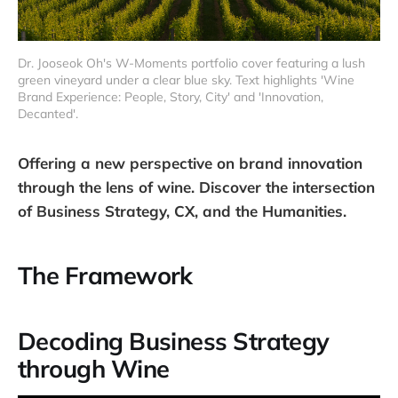
Dr. Jooseok Oh's W-Moments portfolio cover featuring a lush 
green vineyard under a clear blue sky. Text highlights 'Wine 
Brand Experience: People, Story, City' and 'Innovation, 
Decanted'.
Offering a new perspective on brand innovation
through the lens of wine. Discover the intersection
of Business Strategy, CX, and the Humanities.
The Framework
Decoding Business Strategy
through Wine