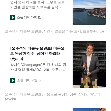
먼저 숫자 하나를 보자. 도우로·포트
와인을 관장하는 포르투갈 공식 기구
IVDP(Instituto dos Vinhos do Douro
e do Porto)의 통계에 따르면, 포트 와
소믈리에타임즈
인의 세계 판매량은 2013년 870만 케
이스에서 2023년 730만 케이스로 10
오주석의 더블유 모먼츠_시간의 밀도을 파는 도시, 포르투(Porto)
년 사이 16% 줄었다. 그런데 같은 기
간 시장 가치는 9억 7천만 달러 규모
로 커졌고, 시장조사기관들은 2030
년까지 해마다 5% 이상의 성장을 내
[오주석의 더블유 모먼츠] 비움으
다본다. 판매량은 줄지만 가치는 높아
로 완성한 정수, 샴페인 아얄라
지는 와인. 어떻게 이런 일이 가능한
(Ayala)
가. 어쩌면 나는 이 질문의 답을 10년
샴페인(Champagne)은 단 하나의 원
전 포르투에
산지 명칭 통제(AOC) 아래 모두가 같
은 방식으로 빚는다. 포도밭의 규칙도
양조의 방법도 정해져 있다. 그래서
소믈리에타임즈
샴페인은 결국 메종(Maison) 사이의
철학 싸움이다. 같은 규칙 위에서 무
오주석의 더블유 모먼츠_비움으로 완성한 정수, 샴페인 아얄라
엇을 남기고 무엇을 버릴지, 그 선택
(Ayala)
만이 브랜드를 가른다. 6월의 어느 저
녁, 나는 그 선택을 가장 또렷하게 보
여 주는 메종을 다시 만났다. 아얄라