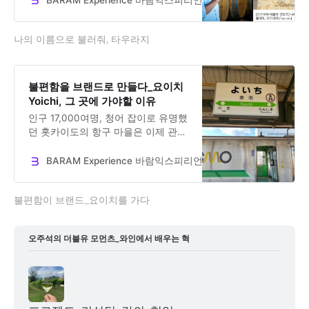
Dr. Jooseok Oh
나의 이름으로 불러줘, 타우라지
불편함을 브랜드로 만들다_요이치
Yoichi, 그 곳에 가야할 이유
인구 17,000여명, 청어 잡이로 유명했
던 홋카이도의 항구 마을은 이제 관광
객이 몰려든다. 이러한 인기의 배경에
자리 잡은 도멘 타카히코와 요이치를
BARAM Experience 바람익스피리언스
Dr. Jooseok Oh
품은 플랫폼 요이치 후프가 있다.
불편함이 브랜드_요이치를 가다
오주석의 더블유 모먼츠_와인에서 배우는 혁