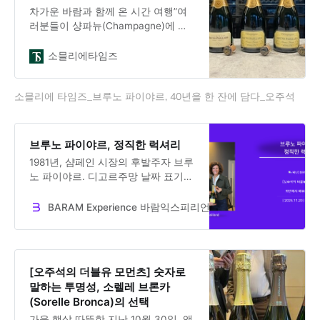
성이 가격과 소비자 태도에
차가운 바람과 함께 온 시간 여행”여
러분들이 샹파뉴(Champagne)에 따
뜻한 봄 햇살을 가져왔군요”지난 3월
랭스(Reims)에서 앨리스 파이야르
소믈리에타임즈
(Alice Paillard)가 건넨 첫 인사가 떠
올랐다. 8개월이 지난 11월 18일 오후,
소믈리에 타임즈_브루노 파이야르, 40년을 한 잔에 담다_오주석
서울 WSA 아카데미에서 그녀를 다시
만났다.”이번엔 샹파뉴의 차가운 바람
을 가져왔네요”농담을 건네며 테이블
을 바라보았다. 5개의 병이 일렬로 서
브루노 파이야르, 정직한 럭셔리
있었다. 2024년, 2021년, 2014년,
1981년, 샴페인 시장의 후발주자 브루
2010년, 2005년. 다양한 시간대가 한
노 파이야르. 디고르주망 날짜 표기와
자리에 모였다.타임캡슐을 여는 기분
퍼페츄얼 리저브, 두 가지 시스템으로
이었다. 오늘 나는 브루
40년을 축적했다. “Luxury is not
BARAM Experience 바람익스피리언스
Dr. Jooseok Oh
glitter, but honesty” - 정직함이 럭셔
리가 된 브랜드 혁신에 대한 이야기
[오주석의 더블유 모먼츠] 숫자로
말하는 투명성, 소렐레 브론카
(Sorelle Bronca)의 선택
가을 햇살 따뜻한 지난 10월 30일, 앰