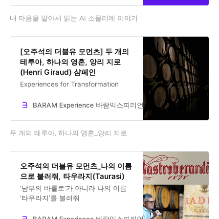
를 만날 수 있는 시대입니다. 여러분
내 마음을 알아서 읽는 AI 소믈리에 이야기
의 선택이 궁금합니다.
[오주석의 더블유 모먼츠] 두 개의
테루아, 하나의 영혼, 앙리 지로
(Henri Giraud) 샴페인
Experiences for Transformation
BARAM Experience 바람익스피리언스
Dr. Jooseok Oh
두 개의 테루아, 하나의 영혼_앙리 지로
오주석의 더블유 모먼츠_나의 이름
으로 불러줘, 타우라지(Taurasi)
‘남부의 바롤로‘가 아니라 나의 이름
‘타우라지’를 불러줘
BARAM Experience 바람익스피리언스