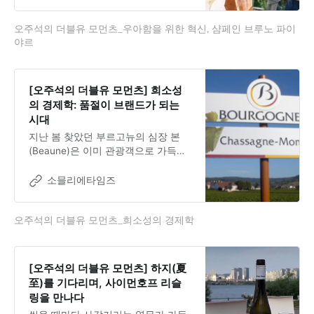
착했다. 어렵게 이루어진 만남의 시작
은 우리를 맞이하는 앨리스 파이야르
오주석의 더블유 모먼츠_우아함을 위한 혁신, 샴페인 브루노 파이
의 우아한 인사였다. ”여러분들이 샹
야르
파뉴에 따뜻한 봄 햇살을 가져 왔군
요” 최근의 추위를 이야기하며 한국에
서 온 방문객을 반갑게 맞았다. 그녀
의 환대는 거실의 아트 작품들보다 더
[오주석의 더블유 모먼츠] 희소성
아름다웠다. 그 순간부터 브루노 파이
의 경제학: 품절이 브랜드가 되는
야르가 품고 있는 혁신의 이야기가 궁
시대
금해졌다.브루노 파이야르의 완벽함
지난 봄 찾았던 부르고뉴의 심장 본
에 대한 도전: 불가능을 향한 여정브
(Beaune)은 이미 관광객으로 가득했
루노 파
다. 하지만 정작 혁신은 관광객들이
찾지 않는 1.2헥타르의 작은 포도밭에
소믈리에타임즈
서 일어나고 있었다.부르고뉴 와이너
리를 방문해 생산자를 만나는 일은 거
오주석의 더블유 모먼츠_희소성의 경제학
의 불가능하다. 그들은 모두 포도밭에
나가 있다. 혁신은 포도가 있는 곳과
양조 현장에 있다. 이들이 만드는 브
랜드 경험은 감각에서 출발하고 기회
[오주석의 더블유 모먼츠] 하지(夏
가 생겨 명성을 얻게 되면 대중에게
至)를 기다리며, 사이먼호프 리슬
알려진다.상업과 미디어의 결합으로
링을 만나다
많은 정보가 넘쳐나는 것 같지만, 실