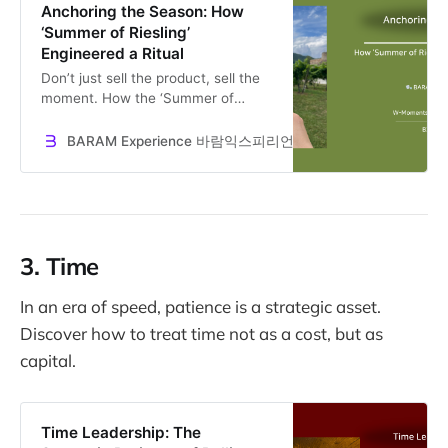
Anchoring the Season: How
‘Summer of Riesling’
Engineered a Ritual
Don’t just sell the product, sell the
moment. How the ‘Summer of
Riesling’ campaign used temporal
anchoring to turn a specific season
BARAM Experience 바람익스피리언스
Dr. Jooseok Oh
into a buying trigger. A lesson in
behavioral design.
3. Time
In an era of speed, patience is a strategic asset.
Discover how to treat time not as a cost, but as
capital.
Time Leadership: The