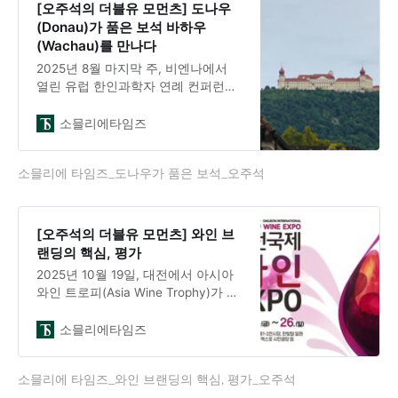
Prüm)을 잊지 못할 것이다.제이 제이
[오주석의 더블유 모먼츠] 도나우
프륌(JJ Prüm) 브랜드 스토리1156년
(Donau)가 품은 보석 바하우
부터 모젤 강변의 벨렌(Wehlen) 마을
(Wachau)를 만나다
에 뿌리를 내린 프륌 가문의
2025년 8월 마지막 주, 비엔나에서
열린 유럽 한인과학자 연례 컨퍼런스
를 마치고 오스트리아 친구 스투머 교
수(Dr. Stummer)가 운전하는 차에 몸
소믈리에타임즈
을 맡겼다. 우리가 향한 곳은 도나우
강(Donau River)이 보이는 게트뵈이
소믈리에 타임즈_도나우가 품은 보석_오주석
그 수도원(Göttweig Abbey)이다. 그
곳에서 베네딕틴 수도사 마우루스
(Maurus)를 만나기로 했다.1시간 후
크렘스(Krems) 역 근처에 도착했다.
[오주석의 더블유 모먼츠] 와인 브
”이곳이 바하우(Wachau) 지역의 관
랜딩의 핵심, 평가
문”이라는 스투머 교수의 설명을 들으
2025년 10월 19일, 대전에서 아시아
며 차창 밖을 바라보았다. 도나우강을
와인 트로피(Asia Wine Trophy)가 개
따라 펼쳐진 36킬로미터의 바
막했다. 2013년 시작된 이 대회는 국
제와인기구 OIV(International
소믈리에타임즈
Organization of Vine and Wine)의 승
인을 받은 아시아 최대 규모의 국제
소믈리에 타임즈_와인 브랜딩의 핵심, 평가_오주석
와인 품평회다. 독일 와인 마케팅사가