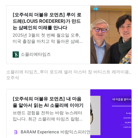
주최하는 베를린 와인 트로피(Berlin
Wine Trophy)와 공동으로 개최되며,
OIV의 엄격한 규정에 따라 블라인드
[오주석의 더블유 모먼츠] 루이 로
테이스팅으로 진행된다. 올해 13회를
드레(LOUIS ROEDERER)가 만드
맞이하는 이번 대회에는 전 세계에서
는 샴페인의 미래를 만나다
약 3,333종의 와인이 출품되며,
2025년 3월의 첫 번째 월요일 오후,
미국 출장을 마치고 막 돌아온 샴페인
루이 로드레의 셀러 마스터 장 바티스
트 레까이용(Jean-Baptiste
소믈리에타임즈
Lécaillon)을 만났다. 사실 나는 이번
에 처음 그를 만났다. 그는 샴페인 세
소믈리에 타임즈_루이 로드레 셀러 마스터 장 바티스트 레까이용_
계에서 전설로 통하는 인물이다.루이
오주석
로드레는 7대에 걸쳐 같은 가문이 소
유하고 있는 매우 특별한 샴페인 하우
스다. 대부분의 샹파뉴 하우스들이 루
이뷔통모엣헤네시 LVMH와 같은 대형
[오주석의 더블유 모먼츠] 내 마음
럭셔리 그룹에 인수된 것과 달리, 루
을 알아서 읽는 AI 소믈리에 이야기
이 로드레는 여전히 같은 가문이 소유
브랜드 경험을 전하는 바람 뉴스레터
하고 있는 가장 오래된 샴페인 하우스
입니다. 최근 소믈리에 타임즈 칼럼
중 하나다.역
[오주석의 더블유 모먼츠] 내 마음을
알아서 읽는 AI 소믈리에 이야기를 소
BARAM Experience 바람익스피리언스
Dr. Jooseok Oh
개합니다. 나보다 더 나를 잘 아는 AI