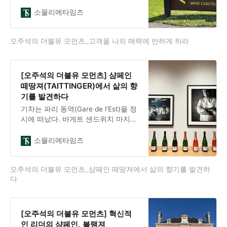
왔다. 장바구니 물가가 올라서 풍성하
순탄치 않았다.
지 않은 명절이 될 것이로 예측하는뉴
소믈리에타임즈
스가 많다. 하지만 연휴를 맞아 가족
들과 또는 혼자 버킷 리스트에 넣어
오주석의 더블유 모먼츠_고객을 나의 매력에 반하게 하라
둔 목적지를 향해 떠나는 이도 있을
것이다. 만약 남반구의 여름 속으로
가는와인 애호가가 있다면 이 글이 도
움이 되었으면 한다.“안녕, 나는 폴이
[오주석의 더블유 모먼츠] 샴페인
라고 해. 반가워!오늘 모닝턴 페닌슐
떼땅져(TAITTINGER)에서 삶의 향
라의 아름다운 와이너리 소풍을 안내
기를 발견하다
할 가이드야.서울에서 여기까지 오는
기차는 파리 동역(Gare de l’Est)을 정
길은 멀었겠지만, 한 시간이면 우리는
시에 떠났다. 바게트 샌드위치 마지막
첫 와이너리에 도착할 거야.”자,
한입을 삼킬 무렵, 샹파뉴 랭스
(Reims)역에 도착했다. 봄햇살이 거
소믈리에타임즈
리의 건물들과 카페 테라스에 내려앉
았다. 택시가 도착한 곳에서 몇 걸음
오주석의 더블유 모먼츠_샴페인 떼땅져에서 삶의 향기를 발견하
더 걸어가자, 태극기가 펄럭이는 떼땅
다
져 하우스(Champagne Taittinger
House)가 눈에 들어왔다. 멀리서 온
방문객을 배려하는 그들의 환대가 느
껴졌다.파리는 항상 혼잡하지만, 랭스
[오주석의 더블유 모먼츠] 혁신적
는 여유롭다. 이 도시는 파리의 분주
인 리더의 샴페인, 볼랭져