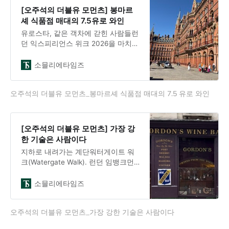
(Ayala)다.같은 마을, 결국 철학의 싸
[오주석의 더블유 모먼츠] 봉마르
움이다지난해 봄 나는 같은 마을 아이
셰 식품점 매대의 7.5유로 와인
(Aÿ)에서 볼랭져(Bollinger)를 만났다.
유로스타, 같은 객차에 갇힌 사람들런
자체 오크통에서 발효하고, 매그
던 익스피리언스 위크 2026을 마치고
파리로 향했다. 유로스타로 두 시간
남짓. 도시의 중심에서 도시의 중심으
소믈리에타임즈
로 이동한다는 말은 낭만적이다. 그러
나 그 낭만은 짐의 무게 앞에서 가장
오주석의 더블유 모먼츠_봉마르셰 식품점 매대의 7.5 유로 와인
먼저 무너졌다.세인트 판크라스역의
짐 검사대는 허리 높이를 넘었다. 25
킬로가 넘는 트렁크를 직접 들어 올려
야 했다. 연약한 할머니, 어린 학생, 작
[오주석의 더블유 모먼츠] 가장 강
은 체구의 여행자에게 유로스타는 기
한 기술은 사람이다
차가 아니라 데드리프트 테스트다. 객
지하로 내려가는 계단워터게이트 워
차에 오른 뒤에는 다른 장면이 펼쳐졌
크(Watergate Walk). 런던 임뱅크먼
다. 모엣 샹동(Moët & Chandon) 한
트(Embankment) 역 근처, 좁은 골목
병을 열려던 아
안쪽에 간판이 하나 있다.“Gordon’s
소믈리에타임즈
Wine Bar, Est. 1890”계단을 내려가면
공기가 달라진다. 볼트형 석조 천장,
오주석의 더블유 모먼츠_가장 강한 기술은 사람이다
수백 년의 시간이 겹겹이 쌓인 석회
질감, 빈 와인 병 위에 꽂힌 촛불 하나.