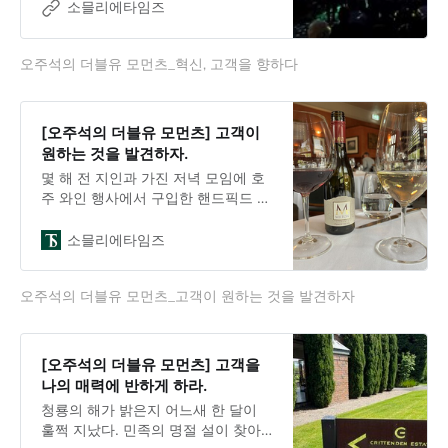
진화했다. 지난 3년간 코로나의 여파
소믈리에타임즈
로 대면 미팅은 줄어들었고 사람들은
디지털 기술을 통해 만났다. 기술의
오주석의 더블유 모먼츠_혁신, 고객을 향하다
발달이 가상의 물리적 공간을 제공했
지만, 비즈니스를 위해 가까이 마주하
고 눈빛을 바라보며 상대의 진심을 알
아가는 수준까지는 아직 미약하다.
[오주석의 더블유 모먼츠] 고객이
2023년 1월 5일부터 8일까지 미국 소
원하는 것을 발견하자.
비자 기술 협회(Consumer
몇 해 전 지인과 가진 저녁 모임에 호
Technology Association, CTA)가 주
주 와인 행사에서 구입한 핸드픽드 와
최하는 CES 2023이 성황리에 열렸
이너리 Handpicked winery 피노 누
다. 라스베이거스
아를 가지고 갔다. 지인의 어머니께서
소믈리에타임즈
한 모금 드시고 건네신 말씀이 내 마
음에 천천히 그리고 진하게 여운을 남
오주석의 더블유 모먼츠_고객이 원하는 것을 발견하자
겼다. “사람은 결국 자기를 닮은 와인
을 좋아하는 것 같아요. 이 와인은 가
져온 분을 닮았네.”시간이 흘렀다. 코
로나는 잠잠해졌으며, 공항은 다시 북
[오주석의 더블유 모먼츠] 고객을
적거리고, 호주는 국경을 개방했다.나
나의 매력에 반하게 하라.
는 태즈메이니아로 떠났다. 시드니 공
청룡의 해가 밝은지 어느새 한 달이
항에 도착 후 태즈메이니아의 주도인
훌쩍 지났다. 민족의 명절 설이 찾아
호바트로 향하는 항공편을 타는 일은