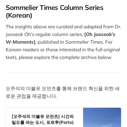
Sommelier Times Column Series
(Korean)
The insights above are curated and adapted from Dr.
Jooseok Oh's regular column series,
[Oh Jooseok's
W-Moments]
, published in
Sommelier Times
. For
Korean readers or those interested in the full original
texts, please explore the complete archive below.
오주석의 더블유 모먼츠를 통해 브랜드 혁신을 위한 새
로운 관점을 제공합니다.
[오주석의 더블유 모먼츠] 시간의
밀도를 파는 도시, 포르투(Porto)