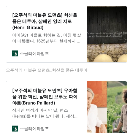
유하고 있는 매우 특별한 샴페인 하우
스다. 대부분의 샹파뉴 하우스들이 루
이뷔통모엣헤네시 LVMH와 같은 대형
[오주석의 더블유 모먼츠] 혁신을
럭셔리 그룹에 인수된 것과 달리, 루
품은 테루아, 샴페인 앙리 지로
이 로드레는 여전히 같은 가문이 소유
(Henri Giraud)
하고 있는 가장 오래된 샴페인 하우스
아이(Aÿ) 마을로 향하는 길, 아침 햇살
중 하나다.역
이 따뜻했다. 1625년부터 현재까지 약
400년 동안 이어져 온 앙리 지로의
정원에는 공사가 한창이었다.세바스
소믈리에타임즈
티앙 르 골베(Sébastien Le Golvet)가
입구에서 우리를 맞이했다. 2000년
오주석의 더블유 모먼츠_혁신을 품은 테루아
부터 와인 메이킹을 담당하고 있는 그
는 클로드 지로(Claude Giraud)의 둘
째 사위다.앙리 지로 정원에는 현재
360도 뷰를 볼 수 있는 건물과 엘리베
[오주석의 더블유 모먼츠] 우아함
이터를 건설 중이었다. 이번 봄에 완
을 위한 혁신, 샴페인 브루노 파이
공될 예정이라고 했다. 이미 앙리 지
야르(Bruno Paillard)
로의 숙소(Manoir Henri Giraud)는 운
샴페인 여정의 마지막 날, 랭스
영되고 있었다.
(Reims)를 떠나는 날이 왔다. 세상에
서 가장 우아한 샴페인으로 칭송받는
샴페인 아우스 브루노 파이야르에 도
소믈리에타임즈