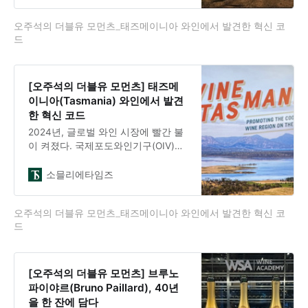
다. 마치 남극의 빛을 머금은 듯했다.
오주석의 더블유 모먼츠_태즈메이니아 와인에서 발견한 혁신 코
델라미어(Delamere)의 빈티지 로제
드
(Rosé) 2016은 빈티지 샴페인과 블라
인드 테이스팅을 해도 구분하기 어려
울 만큼 정교했다. 하우스 오브 아라
스(House of Arras)의 그랑 빈티지
[오주석의 더블유 모먼츠] 태즈메
(Grand Vintage) 2016을 마시자
이니아(Tasmania) 와인에서 발견
2023년 11월 태즈메이니아 여행이 떠
한 혁신 코드
올랐다. 호
2024년, 글로벌 와인 시장에 빨간 불
이 켜졌다. 국제포도와인기구(OIV)가
발표한 수치는 충격적이었다. 전 세계
와인 소비량이 214.2백만 헥토리터를
소믈리에타임즈
기록하며 3.3% 감소했다. 1961년 이
후 최저 수준이다. 미국은 5.8% 줄었
오주석의 더블유 모먼츠_태즈메이니아 와인에서 발견한 혁신 코
고, 중국은 19.3% 급락했다. 와인의
드
본고장 프랑스조차 3.6% 감소를 피하
지 못했다. 2018년부터 6년 연속 하락
세다.하지만 이것은 단순한 쇠퇴가 아
니다. 시장이 재편되고 있다. OIV 사
[오주석의 더블유 모먼츠] 브루노
무총장 존 바커(John Barker)는 말한
파이야르(Bruno Paillard), 40년
다. ”인플레이션 압력과 시장 불확실
을 한 잔에 담다