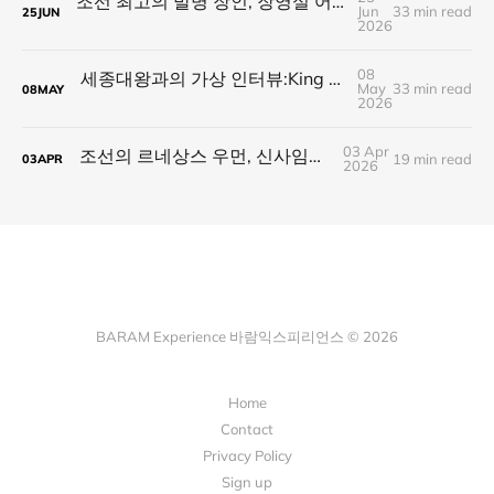
조선 최고의 발명 장인, 장영실 어른과의 대화:21세기 네오 폴리매스에게 전하는 이야기
Jun
33 min read
25
JUN
2026
08
세종대왕과의 가상 인터뷰:King of Polymath가 전하는 21세기 네오 폴리매스의 길
May
33 min read
08
MAY
2026
03 Apr
조선의 르네상스 우먼, 신사임당을 만나다
19 min read
03
APR
2026
BARAM Experience 바람익스피리언스 © 2026
Home
Contact
Privacy Policy
Sign up