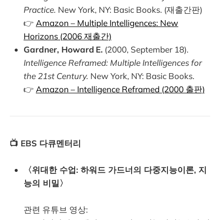
Practice.
New York, NY: Basic Books. (재출간판)
👉
Amazon – Multiple Intelligences: New
Horizons (2006 재출간)
Gardner, Howard E.
(2000, September 18).
Intelligence Reframed: Multiple Intelligences for
the 21st Century.
New York, NY: Basic Books.
👉
Amazon – Intelligence Reframed (2000 출판)
📺 EBS 다큐멘터리
〈위대한 수업: 하워드 가드너의 다중지능이론, 지
능의 비밀〉
관련 유튜브 영상: