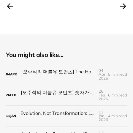
You might also like...
04
[오주석의 더블유 모먼츠] The Honest Farmer : '아티스트'를 거부하고 '농부'를 선택한 앙뚜안 크레덴바이스
Apr
5 min read
04
APR
2026
26
[오주석의 더블유 모먼츠] 숫자가 아니라 마음이 남는다
Feb
6 min read
26
FEB
2026
11
Evolution, Not Transformation: Louis Roederer’s Digital Adaptation
Jan
4 min read
11
JAN
2026
11