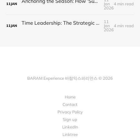
Anchoring the Season: How ‘Summer of Riesling’ Engineered a Ritual
Jan
4 min read
11
JAN
2026
11
Time Leadership: The Strategic Patience of Bollinger
Jan
4 min read
11
JAN
2026
BARAM Experience 바람익스피리언스 © 2026
Home
Contact
Privacy Policy
Sign up
LinkedIn
Linktree