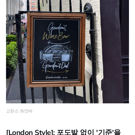
고든스 와인바
[London Style]: 포도밭 없이 '기준'을