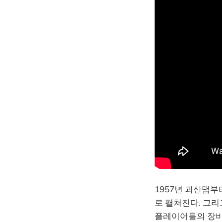
1957년 괴산댐부
로 펼쳐진다. 그리
플레이어들의 장비가 