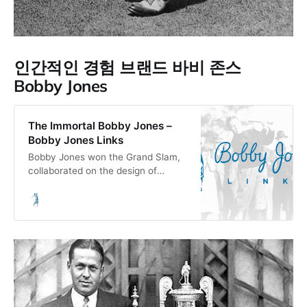
인간적인 경험 브랜드 바비 존스
Bobby Jones
The Immortal Bobby Jones –
Bobby Jones Links
Bobby Jones won the Grand Slam,
collaborated on the design of
Augusta National Golf Club,
founded The Masters, and was an
inventor and innovator, an
entrepreneur and a student. Equally
important, he was golf’s gentleman,
with a strength of character,
respect for the game, generosity of
spirit, and a level of integrity
perhaps unmatched by any of golf’s