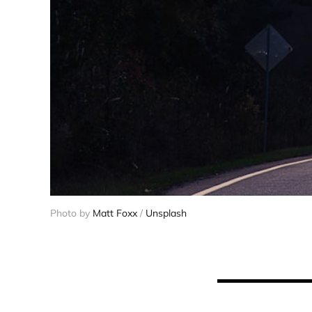
Photo by 
Matt Foxx
 / 
Unsplash