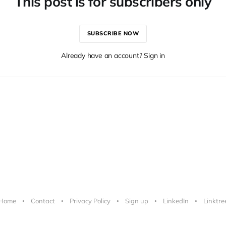
This post is for subscribers only
SUBSCRIBE NOW
Already have an account? Sign in
Home
Contact
Privacy Policy
Sign up
LinkedIn
Linktre