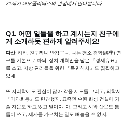
21세기 네오폴리매스의 관점에서 만나봅니다.
Q1. 어떤 일들을 하고 계시는지 친구에
게 소개하듯 편하게 알려주세요!
다산
: 하하, 친구라니 반갑구나. 나는 평소 경학(經學) 연
구를 기본으로 하되, 정치 개혁안을 담은 『경세유표』
를 쓰고, 지방 관리들을 위한 『목민심서』도 집필하고
있네.
또 지리학에도 관심이 많아 각종 지도를 그리고, 의학서
『마과회통』도 편찬했지. 요즘엔 수원 화성 건설에 기
술 자문도 하고 있고 말이야. 아, 그리고 시와 산문도 틈
틈이 쓰고, 제자들 가르치는 일도 빼놓을 수 없지.