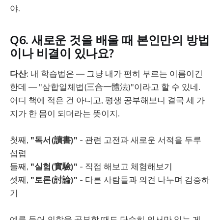
야.
Q6. 새로운 것을 배울 때 본인만의 방법
이나 비결이 있나요?
다산
: 내 학습법은 — 그냥 내가 편히 부르는 이름이긴
한데 — "삼합일체법(三合一體法)"이라고 할 수 있네.
어디 책에 적은 건 아니고, 평생 공부해보니 결국 세 가
지가 한 몸이 되더라는 뜻이지.
첫째,
"독서(讀書)"
- 관련 고전과 새로운 서적을 두루
섭렵
둘째,
"실험(實驗)"
- 직접 해보고 체험해보기
셋째,
"토론(討論)"
- 다른 사람들과 의견 나누며 검증하
기
예를 들어 의학을 공부할 때도 단순히 의서만 읽는 게