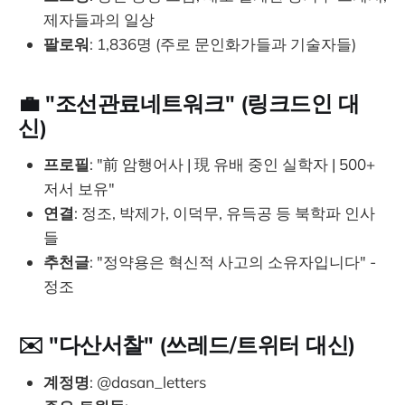
제자들과의 일상
팔로워
: 1,836명 (주로 문인화가들과 기술자들)
💼 "조선관료네트워크" (링크드인 대
신)
프로필
: "前 암행어사 | 現 유배 중인 실학자 | 500+
저서 보유"
연결
: 정조, 박제가, 이덕무, 유득공 등 북학파 인사
들
추천글
: "정약용은 혁신적 사고의 소유자입니다" -
정조
✉️ "다산서찰" (쓰레드/트위터 대신)
계정명
: @dasan_letters