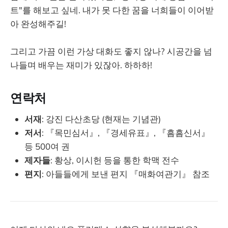
트"를 해보고 싶네. 내가 못 다한 꿈을 너희들이 이어받
아 완성해주길!
그리고 가끔 이런 가상 대화도 좋지 않나? 시공간을 넘
나들며 배우는 재미가 있잖아. 하하하!
연락처
서재
: 강진 다산초당 (현재는 기념관)
저서
: 『목민심서』, 『경세유표』, 『흠흠신서』
등 500여 권
제자들
: 황상, 이시헌 등을 통한 학맥 전수
편지
: 아들들에게 보낸 편지 『매화여관기』 참조