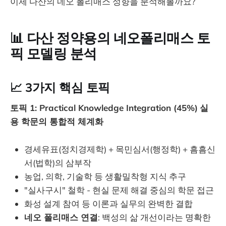
이제 다산의 네오 폴리매스 성향을 분석해볼까요?
📊 다산 정약용의 네오폴리매스 토
픽 모델링 분석
📈 3가지 핵심 토픽
토픽 1: Practical Knowledge Integration (45%)
실
용 학문의 통합적 체계화
경세유표(정치경제학) + 목민심서(행정학) + 흠흠신
서(법학)의 삼부작
농업, 의학, 기술학 등 생활밀착형 지식 추구
"실사구시" 철학 - 현실 문제 해결 중심의 학문 접근
화성 설계 참여 등 이론과 실무의 완벽한 결합
네오 폴리매스 연결
: 백성의 삶 개선이라는 명확한