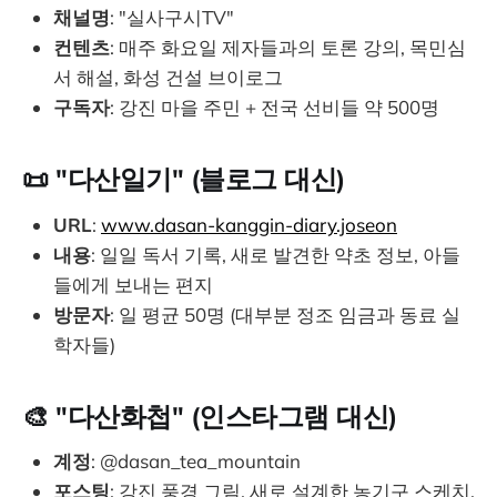
채널명
: "실사구시TV"
컨텐츠
: 매주 화요일 제자들과의 토론 강의, 목민심
서 해설, 화성 건설 브이로그
구독자
: 강진 마을 주민 + 전국 선비들 약 500명
📜 "다산일기" (블로그 대신)
URL
:
www.dasan-kanggin-diary.joseon
내용
: 일일 독서 기록, 새로 발견한 약초 정보, 아들
들에게 보내는 편지
방문자
: 일 평균 50명 (대부분 정조 임금과 동료 실
학자들)
🎨 "다산화첩" (인스타그램 대신)
계정
: @dasan_tea_mountain
포스팅
: 강진 풍경 그림, 새로 설계한 농기구 스케치,