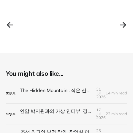
You might also like...
31
The Hidden Mountain : 작은 산이 큰 산을 가린다
Jul
14 min read
31
JUL
2026
17
연암 박지원과의 가상 인터뷰: 경계 위의 통섭 문장가가 전하는 21세기 네오 폴리매스의 길
Jul
22 min read
17
JUL
2026
25
조선 최고의 발명 장인, 장영실 어른과의 대화:21세기 네오 폴리매스에게 전하는 이야기