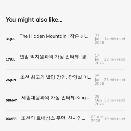
You might also like...
31
The Hidden Mountain : 작은 산이 큰 산을 가린다
Jul
14 min read
31
JUL
2026
17
연암 박지원과의 가상 인터뷰: 경계 위의 통섭 문장가가 전하는 21세기 네오 폴리매스의 길
Jul
22 min read
17
JUL
2026
25
조선 최고의 발명 장인, 장영실 어른과의 대화:21세기 네오 폴리매스에게 전하는 이야기
Jun
33 min read
25
JUN
2026
08
세종대왕과의 가상 인터뷰:King of Polymath가 전하는 21세기 네오 폴리매스의 길
May
33 min read
08
MAY
2026
03 Apr
조선의 르네상스 우먼, 신사임당을 만나다
19 min read
03
APR
2026