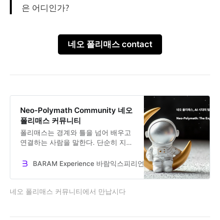
은 어디인가?
네오 폴리매스 contact
Neo-Polymath Community 네오
폴리매스 커뮤니티
폴리매스는 경계와 틀을 넘어 배우고
연결하는 사람을 말한다. 단순히 지식
을 쌓는 것이 아니라 실험과 통합과
실패를 통해 새로운 지점으로 나아간
BARAM Experience 바람익스피리언스
Dr. Jooseok Oh
다. 이는 탐험가의 태도다. 당장은 눈
앞에 보이지 않는 원대한 꿈을 향해
네오 폴리매스 커뮤니티에서 만납시다
조금씩 길을 만들고 가능성을 구체화
시킨다. 이들이 외롭지 않게 탐험을
지속할 수 있는 힘은 다양한 탐험가들