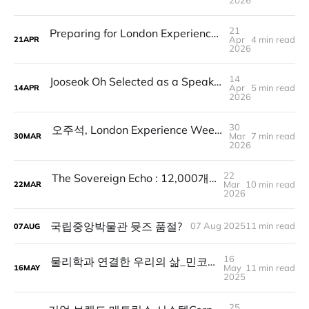
21
Preparing for London Experience Week 2026: Human Tech Under Martial Law
Apr
4 min read
21
APR
2026
14
Jooseok Oh Selected as a Speaker for London Experience Week 2026 | Human Tech Under Martial Law
Apr
5 min read
14
APR
2026
30
오주석, London Experience Week 2026 스피커 선정 | Human Tech Under Martial Law 세션 공개
Mar
7 min read
30
MAR
2026
22
The Sovereign Echo : 12,000개의 보라빛 시그널로 발견한 BTS 그리고 아리랑
Mar
10 min read
22
MAR
2026
국립중앙박물관 뮷즈 품절?
07 Aug 2025
11 min read
07
AUG
16
물리학과 연결한 우리의 삶_민코프스키 시공간에 대한 삶의 은유
May
11 min read
16
MAY
2025
25