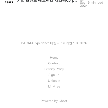
기업 브랜드 매트릭스 시스템Corporate Brand Matrix
Sep
9 min read
25
SEP
2024
BARAM Experience 바람익스피리언스 © 2026
Home
Contact
Privacy Policy
Sign up
LinkedIn
Linktree
Powered by Ghost