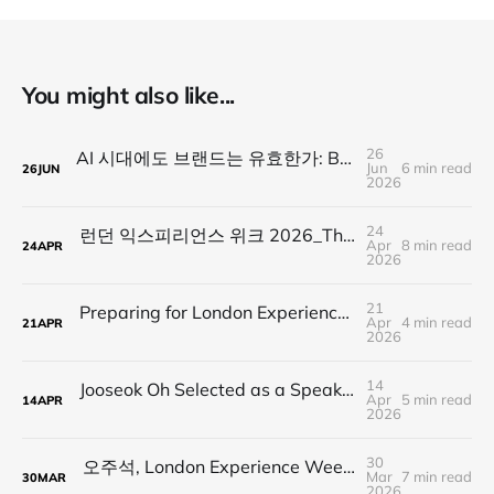
You might also like...
26
AI 시대에도 브랜드는 유효한가: BARAM Sessions 01을 마치며
Jun
6 min read
26
JUN
2026
24
런던 익스피리언스 위크 2026_The Architecture of Cheering : 계엄의 밤, 우리가 서로를 응원한 방법
Apr
8 min read
24
APR
2026
21
Preparing for London Experience Week 2026: Human Tech Under Martial Law
Apr
4 min read
21
APR
2026
14
Jooseok Oh Selected as a Speaker for London Experience Week 2026 | Human Tech Under Martial Law
Apr
5 min read
14
APR
2026
30
오주석, London Experience Week 2026 스피커 선정 | Human Tech Under Martial Law 세션 공개
Mar
7 min read
30
MAR
2026