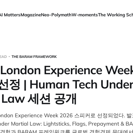
AI Matters
Magazine
Neo-Polymath
W-moments
The Working Sc
READ
THE BARAM FRAMEWORK
ondon Experience Wee
정 | Human Tech Unde
al Law 세션 공개
don Experience Week 2026 스피커로 선정되었다. 
der Martial Law: Lightsticks, Flags, Prepayment 
경험과 BARAM 프레임워크를 글로벌 경험경제 무대에서