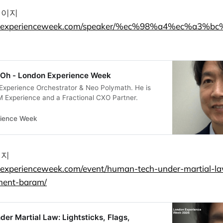
페이지
donexperienceweek.com/speaker/%ec%98%a4%ec%a3%b
h - London Experience Week
Experience Orchestrator & Neo Polymath. He is
 Experience and a Fractional CXO Partner.
rience Week
이지
nexperienceweek.com/event/human-tech-under-martial-law
ment-baram/
r Martial Law: Lightsticks, Flags,