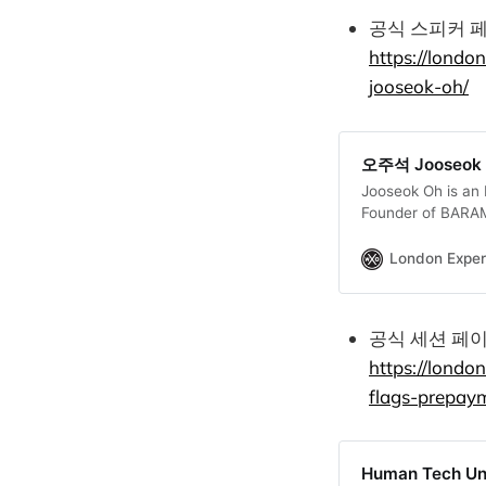
공식 스피커 
https://lon
jooseok-oh/
오주석 Jooseok O
Jooseok Oh is an 
Founder of BARAM
London Expe
공식 세션 페
https://londo
flags-prepay
Human Tech Unde