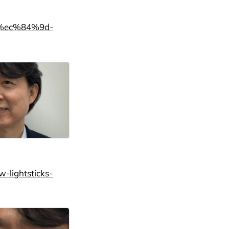
c%ec%84%9d-
-lightsticks-