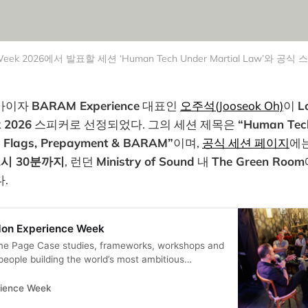
e Week 2026에서 발표할 세션 ‘Human Tech Under Martial Law’와 공
략가이자
BARAM Experience
대표인
오주석(Jooseok Oh)
이
L
k 2026
스피커로 선정되었다. 그의 세션 제목은
“Human Tech
s, Flags, Prepayment & BARAM”
이며,
공식 세션 페이지
에
2시 30분까지
, 런던
Ministry of Sound
내
The Green Room
.
don Experience Week
me Page Case studies, frameworks, workshops and
people building the world’s most ambitious
events found. Events Today 21/04/2026 Tue 21st
rience Week