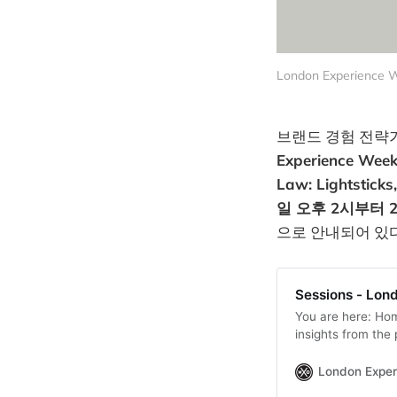
London Experienc
브랜드 경험 전
Experience Wee
Law: Lightstick
일 오후 2시부터 
으로 안내되어 있다
Sessions - Lon
You are here: Ho
insights from the 
experiences. 24 
Apr –…
London Expe