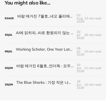
You might also like...
03
바람 매거진 7월호_네오 폴리매스 : 명함 한 줄에 갇히지 않는 사람들
Aug
13 min read
03
AUG
2026
30
AI에 읽히되, AI로 환원되지 않는 것 — 새로운 낭만의 시대, 브랜드와 비즈니스가 향해야 할 방향
Jul
26 min read
30
JUL
2026
08
Working Scholar, One Year Later : 1년 후, 다시 보내는 응원
Jul
10 min read
08
JUL
2026
30
바람 매거진 6월호_언더독 : 모두가 가는 길을 가지 않는다, 나의 길을 만든다
Jun
11 min read
30
JUN
2026
29
The Blue Sharks : 가장 작은 나라가 만든 가장 넓은 연결
Jun
10 min read
29
JUN
2026