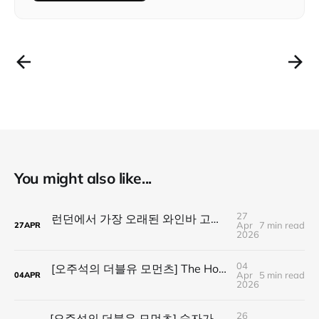
You might also like...
27
런던에서 가장 오래된 와인바 고든스에서 발견한 가장 강한 기술, 사람
Apr
7 min read
27
APR
2026
04
[오주석의 더블유 모먼츠] The Honest Farmer : '아티스트'를 거부하고 '농부'를 선택한 앙뚜안 크레덴바이스
Apr
5 min read
04
APR
2026
26
[오주석의 더블유 모먼츠] 숫자가 아니라 마음이 남는다