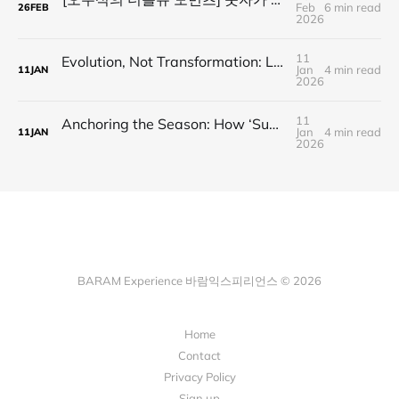
Feb
6 min read
26
FEB
2026
11
Evolution, Not Transformation: Louis Roederer’s Digital Adaptation
Jan
4 min read
11
JAN
2026
11
Anchoring the Season: How ‘Summer of Riesling’ Engineered a Ritual
Jan
4 min read
11
JAN
2026
BARAM Experience 바람익스피리언스 © 2026
Home
Contact
Privacy Policy
Sign up