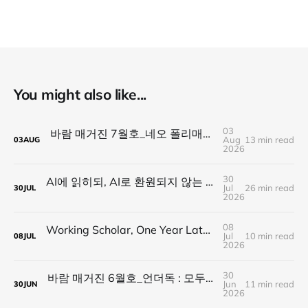
You might also like...
03
바람 매거진 7월호_네오 폴리매스 : 명함 한 줄에 갇히지 않는 사람들
Aug
13 min read
03
AUG
2026
30
AI에 읽히되, AI로 환원되지 않는 것 — 새로운 낭만의 시대, 브랜드와 비즈니스가 향해야 할 방향
Jul
26 min read
30
JUL
2026
08
Working Scholar, One Year Later : 1년 후, 다시 보내는 응원
Jul
10 min read
08
JUL
2026
30
바람 매거진 6월호_언더독 : 모두가 가는 길을 가지 않는다, 나의 길을 만든다
Jun
11 min read
30
JUN
2026