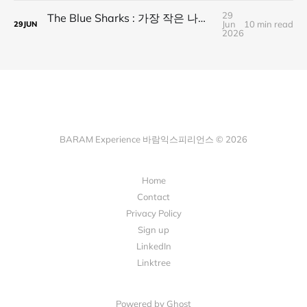
29
The Blue Sharks : 가장 작은 나라가 만든 가장 넓은 연결
Jun
10 min read
29
JUN
2026
BARAM Experience 바람익스피리언스 © 2026
Home
Contact
Privacy Policy
Sign up
LinkedIn
Linktree
Powered by Ghost