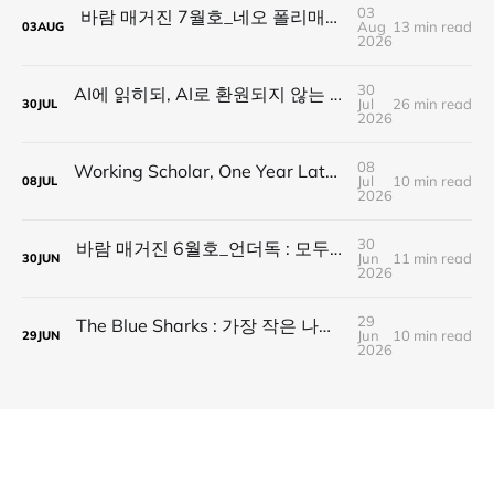
03
바람 매거진 7월호_네오 폴리매스 : 명함 한 줄에 갇히지 않는 사람들
Aug
13 min read
03
AUG
2026
30
AI에 읽히되, AI로 환원되지 않는 것 — 새로운 낭만의 시대, 브랜드와 비즈니스가 향해야 할 방향
Jul
26 min read
30
JUL
2026
08
Working Scholar, One Year Later : 1년 후, 다시 보내는 응원
Jul
10 min read
08
JUL
2026
30
바람 매거진 6월호_언더독 : 모두가 가는 길을 가지 않는다, 나의 길을 만든다
Jun
11 min read
30
JUN
2026
29
The Blue Sharks : 가장 작은 나라가 만든 가장 넓은 연결
Jun
10 min read
29
JUN
2026