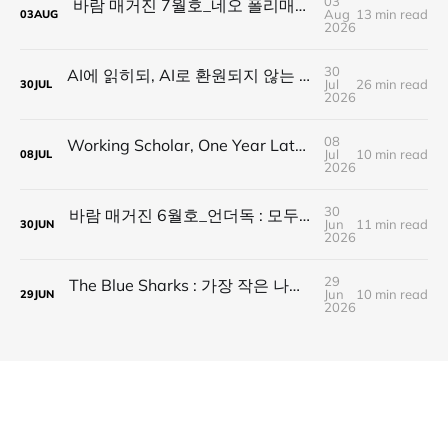
03
바람 매거진 7월호_네오 폴리매스 : 명함 한 줄에 갇히지 않는 사람들
Aug
13 min read
03
AUG
2026
30
AI에 읽히되, AI로 환원되지 않는 것 — 새로운 낭만의 시대, 브랜드와 비즈니스가 향해야 할 방향
Jul
26 min read
30
JUL
2026
08
Working Scholar, One Year Later : 1년 후, 다시 보내는 응원
Jul
10 min read
08
JUL
2026
30
바람 매거진 6월호_언더독 : 모두가 가는 길을 가지 않는다, 나의 길을 만든다
Jun
11 min read
30
JUN
2026
29
The Blue Sharks : 가장 작은 나라가 만든 가장 넓은 연결
Jun
10 min read
29
JUN
2026