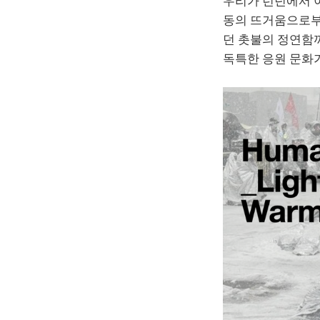
우리가 런던에서 이
동의 뜨거움으로부터
던 촛불의 정연함까
독특한 응원 문화가