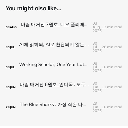
You might also like...
03
바람 매거진 7월호_네오 폴리매스 : 명함 한 줄에 갇히지 않는 사람들
Aug
13 min read
03
AUG
2026
30
AI에 읽히되, AI로 환원되지 않는 것 — 새로운 낭만의 시대, 브랜드와 비즈니스가 향해야 할 방향
Jul
26 min read
30
JUL
2026
08
Working Scholar, One Year Later : 1년 후, 다시 보내는 응원
Jul
10 min read
08
JUL
2026
30
바람 매거진 6월호_언더독 : 모두가 가는 길을 가지 않는다, 나의 길을 만든다
Jun
11 min read
30
JUN
2026
29
The Blue Sharks : 가장 작은 나라가 만든 가장 넓은 연결
Jun
10 min read
29
JUN
2026