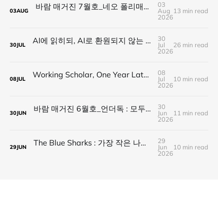
03
바람 매거진 7월호_네오 폴리매스 : 명함 한 줄에 갇히지 않는 사람들
Aug
13 min read
03
AUG
2026
30
AI에 읽히되, AI로 환원되지 않는 것 — 새로운 낭만의 시대, 브랜드와 비즈니스가 향해야 할 방향
Jul
26 min read
30
JUL
2026
08
Working Scholar, One Year Later : 1년 후, 다시 보내는 응원
Jul
10 min read
08
JUL
2026
30
바람 매거진 6월호_언더독 : 모두가 가는 길을 가지 않는다, 나의 길을 만든다
Jun
11 min read
30
JUN
2026
29
The Blue Sharks : 가장 작은 나라가 만든 가장 넓은 연결
Jun
10 min read
29
JUN
2026