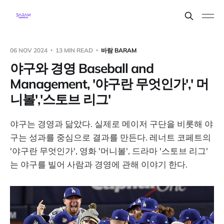
06 NOV 2024
13 MIN READ
바람 BARAM
야구와 경영 Baseball and
Management, '야구란 무엇인가',' 머
니볼','스토브 리그'
야구는 경영과 닮았다. 실제로 메이저 구단을 비롯해 야
구는 성과를 중심으로 결과를 만든다. 레너트 코페트의
'야구란 무엇인가', 영화 '머니볼', 드라마 '스토브 리그'
는 야구를 빌어 사람과 경영에 관해 이야기 한다.