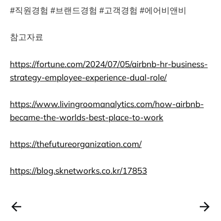
#직원경험 #브랜드경험 #고객경험 #에어비앤비
참고자료
https://fortune.com/2024/07/05/airbnb-hr-business-
strategy-employee-experience-dual-role/
https://www.livingroomanalytics.com/how-airbnb-
became-the-worlds-best-place-to-work
https://thefutureorganization.com/
https://blog.sknetworks.co.kr/17853