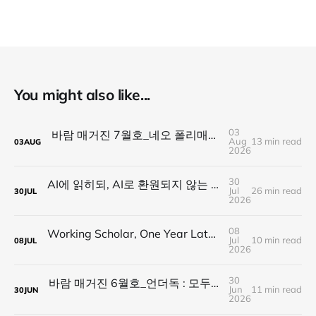
You might also like...
03
바람 매거진 7월호_네오 폴리매스 : 명함 한 줄에 갇히지 않는 사람들
Aug
13 min read
03
AUG
2026
30
AI에 읽히되, AI로 환원되지 않는 것 — 새로운 낭만의 시대, 브랜드와 비즈니스가 향해야 할 방향
Jul
26 min read
30
JUL
2026
08
Working Scholar, One Year Later : 1년 후, 다시 보내는 응원
Jul
10 min read
08
JUL
2026
30
바람 매거진 6월호_언더독 : 모두가 가는 길을 가지 않는다, 나의 길을 만든다
Jun
11 min read
30
JUN
2026