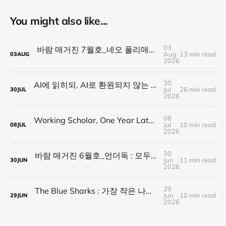
You might also like...
03
바람 매거진 7월호_네오 폴리매스 : 명함 한 줄에 갇히지 않는 사람들
Aug
13 min read
03
AUG
2026
30
AI에 읽히되, AI로 환원되지 않는 것 — 새로운 낭만의 시대, 브랜드와 비즈니스가 향해야 할 방향
Jul
26 min read
30
JUL
2026
08
Working Scholar, One Year Later : 1년 후, 다시 보내는 응원
Jul
10 min read
08
JUL
2026
30
바람 매거진 6월호_언더독 : 모두가 가는 길을 가지 않는다, 나의 길을 만든다
Jun
11 min read
30
JUN
2026
29
The Blue Sharks : 가장 작은 나라가 만든 가장 넓은 연결
Jun
10 min read
29
JUN
2026