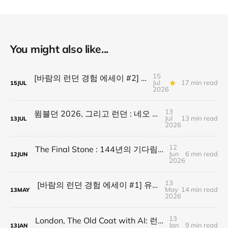
You might also like...
15
[바람의 런던 경험 에세이 #2] 윔블던 사전 답사기: 잔디, 고독, 그리고 행운
Jul
17 min read
15
JUL
2026
13
윔블던 2026, 그리고 런던 : 네오 폴리매스를 닮은 도시 브랜드
Jul
13 min read
13
JUL
2026
12
The Final Stone : 144년의 기다림, 미완에서 연대로
Jun
6 min read
12
JUN
2026
13
[바람의 런던 경험 에세이 #1] 유로스타 첫 경험: 짐, 샴페인, 그리고 노이즈 캔슬링
May
14 min read
13
MAY
2026
13
London, The Old Coat with AI: 런던, 낡은 코트 속의 인공지능
Jan
9 min read
13
JAN