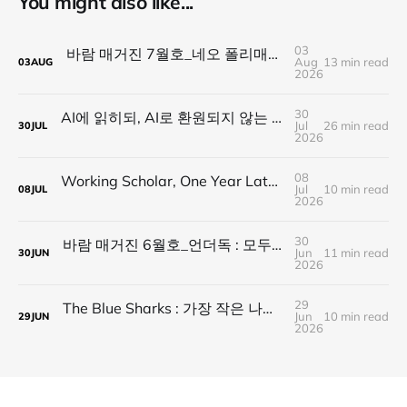
You might also like...
03
바람 매거진 7월호_네오 폴리매스 : 명함 한 줄에 갇히지 않는 사람들
Aug
13 min read
03
AUG
2026
30
AI에 읽히되, AI로 환원되지 않는 것 — 새로운 낭만의 시대, 브랜드와 비즈니스가 향해야 할 방향
Jul
26 min read
30
JUL
2026
08
Working Scholar, One Year Later : 1년 후, 다시 보내는 응원
Jul
10 min read
08
JUL
2026
30
바람 매거진 6월호_언더독 : 모두가 가는 길을 가지 않는다, 나의 길을 만든다
Jun
11 min read
30
JUN
2026
29
The Blue Sharks : 가장 작은 나라가 만든 가장 넓은 연결
Jun
10 min read
29
JUN
2026