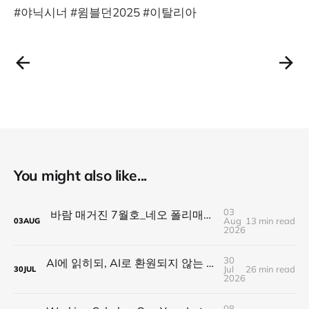
#야닉시너 #윔블던2025 #이탈리아
You might also like...
03
바람 매거진 7월호_네오 폴리매스 : 명함 한 줄에 갇히지 않는 사람들
Aug
13 min read
03
AUG
2026
30
AI에 읽히되, AI로 환원되지 않는 것 — 새로운 낭만의 시대, 브랜드와 비즈니스가 향해야 할 방향
Jul
26 min read
30
JUL
2026
08