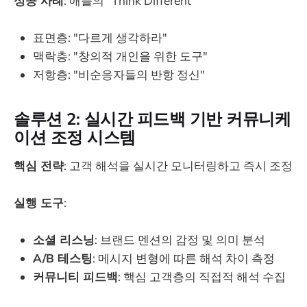
성공 사례
: 애플의 "Think Different"
표면층: "다르게 생각하라"
맥락층: "창의적 개인을 위한 도구"
저항층: "비순응자들의 반항 정신"
솔루션 2: 실시간 피드백 기반 커뮤니케
이션 조정 시스템
핵심 전략
: 고객 해석을 실시간 모니터링하고 즉시 조정
실행 도구
:
소셜 리스닝
: 브랜드 멘션의 감정 및 의미 분석
A/B 테스팅
: 메시지 변형에 따른 해석 차이 측정
커뮤니티 피드백
: 핵심 고객층의 직접적 해석 수집