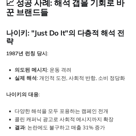
📈 성공 사례: 해석 갭을 기회로 바
꾼 브랜드들
나이키: "Just Do It"의 다층적 해석 전
략
1987년 런칭 당시
:
의도된 메시지
: 운동 격려
실제 해석
: 개인적 도전, 사회적 반항, 소비 정당화
나이키의 대응
:
다양한 해석을 모두 포용하는 캠페인 전개
콜린 캐퍼닉 광고로 사회적 메시지까지 확장
결과
: 논란에도 불구하고 매출 31% 증가