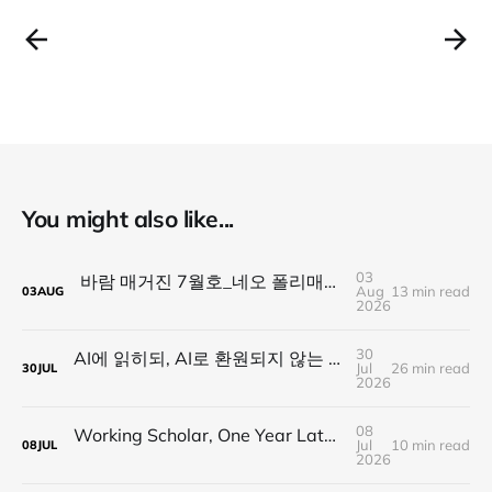
You might also like...
03
바람 매거진 7월호_네오 폴리매스 : 명함 한 줄에 갇히지 않는 사람들
Aug
13 min read
03
AUG
2026
30
AI에 읽히되, AI로 환원되지 않는 것 — 새로운 낭만의 시대, 브랜드와 비즈니스가 향해야 할 방향
Jul
26 min read
30
JUL
2026
08
Working Scholar, One Year Later : 1년 후, 다시 보내는 응원
Jul
10 min read
08
JUL
2026