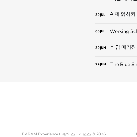
30
JUL
Working Sc
08
JUL
30
JUN
The Blue
29
JUN
BARAM Experience 바람익스피리언스 © 2026