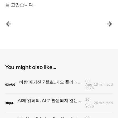
늘 고맙습니다.
You might also like...
03
바람 매거진 7월호_네오 폴리매스 : 명함 한 줄에 갇히지 않는 사람들
Aug
13 min read
03
AUG
2026
30
AI에 읽히되, AI로 환원되지 않는 것 — 새로운 낭만의 시대, 브랜드와 비즈니스가 향해야 할 방향
Jul
26 min read
30
JUL
2026
08