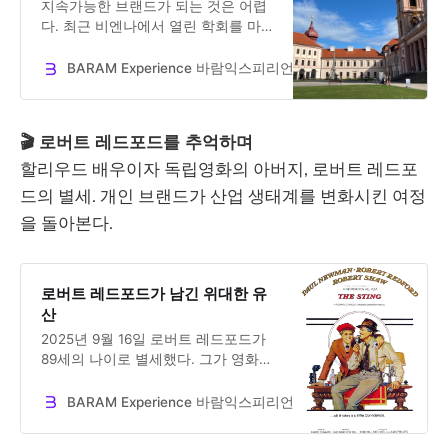
지속가능한 브랜드가 되는 것은 어렵
다. 최근 비엔나에서 열린 학회를 마
친 후 다녀온 오스트리아 바하우와인
지역에서 발견한 인사이트를 공유합
BARAM Experience 바람익스피리언스
Dr. Jooseok Oh
니다. 새로운 것을 만들기 위해 기존
의 것을 버리는 것이 아니라 가치를
지키고 유지하면서 지속하는 것이 바
🎬 로버트 레드포드를 추억하며
로 혁신의 다른 모습입니다.
할리우드 배우이자 독립영화의 아버지, 로버트 레드포
드의 별세. 개인 브랜드가 산업 생태계를 변화시킨 여정
을 돌아본다.
로버트 레드포드가 남긴 위대한 유
산
2025년 9월 16일 로버트 레드포드가
89세의 나이로 별세했다. 그가 영화에
서 보여준 다양한 캐릭터는 시대와 팬
들에게 다양한 경험을 제공했다. 감독
BARAM Experience 바람익스피리언스
Dr. Jooseok Oh
으로도 뛰어난 작품을 남겼다. 그러나
그의 가장 위대한 유산은 스크린 밖에