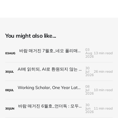
You might also like...
03
바람 매거진 7월호_네오 폴리매스 : 명함 한 줄에 갇히지 않는 사람들
Aug
13 min read
03
AUG
2026
30
AI에 읽히되, AI로 환원되지 않는 것 — 새로운 낭만의 시대, 브랜드와 비즈니스가 향해야 할 방향
Jul
26 min read
30
JUL
2026
08
Working Scholar, One Year Later : 1년 후, 다시 보내는 응원
Jul
10 min read
08
JUL
2026
30
바람 매거진 6월호_언더독 : 모두가 가는 길을 가지 않는다, 나의 길을 만든다
Jun
11 min read
30
JUN
2026