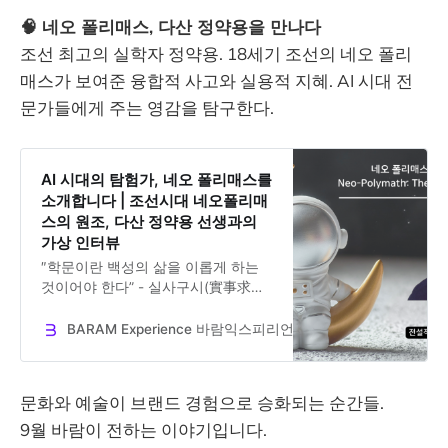
있다.
🧠 네오 폴리매스, 다산 정약용을 만나다
조선 최고의 실학자 정약용. 18세기 조선의 네오 폴리
매스가 보여준 융합적 사고와 실용적 지혜. AI 시대 전
문가들에게 주는 영감을 탐구한다.
AI 시대의 탐험가, 네오 폴리매스를
소개합니다 | 조선시대 네오폴리매
스의 원조, 다산 정약용 선생과의
가상 인터뷰
″학문이란 백성의 삶을 이롭게 하는
것이어야 한다” - 실사구시(實事求是)
의 철학으로 500여 권의 저술을 남긴
조선 최고의 지식융합형 인재, 다산
BARAM Experience 바람익스피리언스
Dr. Jooseok Oh
정약용 선생을 21세기 네오 폴리매스
의 관점에서 만나봅니다. 여러분의 다
양한 의견을 기대합니다.
문화와 예술이 브랜드 경험으로 승화되는 순간들.
9월 바람이 전하는 이야기입니다.