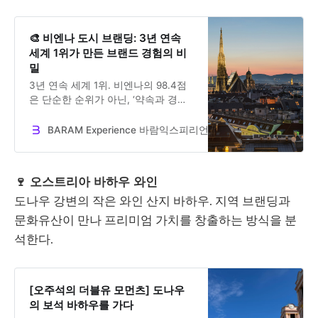
🎨 비엔나 도시 브랜딩: 3년 연속
세계 1위가 만든 브랜드 경험의 비
밀
3년 연속 세계 1위. 비엔나의 98.4점
은 단순한 순위가 아닌, ‘약속과 경험
의 제로 갭’을 증명하는 완벽한 브랜
드 시스템입니다. EIU 지표와 BARAM
BARAM Experience 바람익스피리언스
Dr. Jooseok Oh
프레임워크를 통해, 일관성의 힘이 어
떻게 사랑받는 브랜드를 만드는지 그
비밀을 파헤칩니다.
🍷 오스트리아 바하우 와인
도나우 강변의 작은 와인 산지 바하우. 지역 브랜딩과
문화유산이 만나 프리미엄 가치를 창출하는 방식을 분
석한다.
[오주석의 더블유 모먼츠] 도나우
의 보석 바하우를 가다