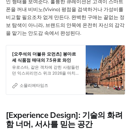
인 형태를 보여준다. 훌륭한 큐레이션은 고객이 스마트
폰을 꺼내 비비노(Vivino) 평점을 검색하거나 가성비를
비교할 필요조차 없게 만든다. 완벽한 구매는 끝없는 정
보 탐색이 아니라, 브랜드의 안목에 온전히 자신의 감각
을 맡기는 안도감 속에서 완성된다.
[오주석의 더블유 모먼츠] 봉마르
셰 식품점 매대의 7.5유로 와인
유로스타, 같은 객차에 갇힌 사람들런
던 익스피리언스 위크 2026을 마치고
파리로 향했다. 유로스타로 두 시간
남짓. 도시의 중심에서 도시의 중심으
소믈리에타임즈
로 이동한다는 말은 낭만적이다. 그러
나 그 낭만은 짐의 무게 앞에서 가장
먼저 무너졌다.세인트 판크라스역의
짐 검사대는 허리 높이를 넘었다. 25
[Experience Design]: 기술의 화려
킬로가 넘는 트렁크를 직접 들어 올려
야 했다. 연약한 할머니, 어린 학생, 작
함 너머, 서사를 믿는 공간
은 체구의 여행자에게 유로스타는 기