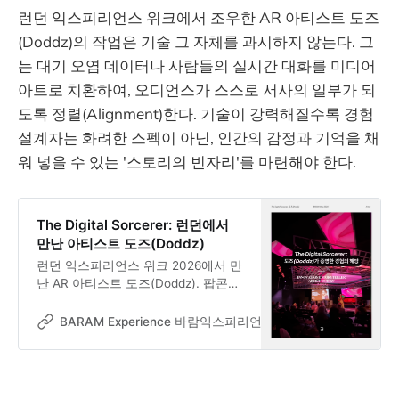
차가 아니라 데드리프트 테스트다. 객
런던 익스피리언스 위크에서 조우한 AR 아티스트 도즈
차에 오른 뒤에는 다른 장면이 펼쳐졌
다. 모엣 샹동(Moët & Chandon) 한
(Doddz)의 작업은 기술 그 자체를 과시하지 않는다. 그
병을 열려던 아
는 대기 오염 데이터나 사람들의 실시간 대화를 미디어
아트로 치환하여, 오디언스가 스스로 서사의 일부가 되
도록 정렬(Alignment)한다. 기술이 강력해질수록 경험
설계자는 화려한 스펙이 아닌, 인간의 감정과 기억을 채
워 넣을 수 있는 '스토리의 빈자리'를 마련해야 한다.
The Digital Sorcerer: 런던에서
만난 아티스트 도즈(Doddz)
런던 익스피리언스 위크 2026에서 만
난 AR 아티스트 도즈(Doddz). 팝콘
향이 나는 캔버스와 실시간 대화로 완
성되는 미디어 아트까지, 기술 너머
BARAM Experience 바람익스피리언스
Dr. Jooseok Oh
인간의 감정을 터치하는 그의 경험 설
계 문법을 소개합니다. (바람 매거진)